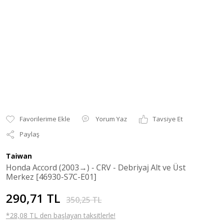
Yorum Yaz
Tavsiye Et
Paylaş
Taiwan
Honda Accord (2003→) - CRV - Debriyaj Alt ve Üst
Merkez [46930-S7C-E01]
290,71 TL
350,25 TL
*28,08 TL den başlayan taksitlerle!