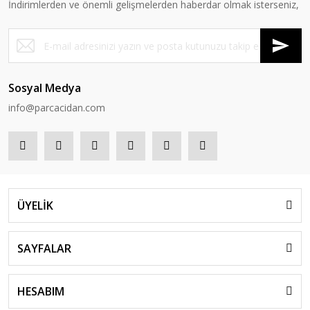
İndirimlerden ve önemli gelişmelerden haberdar olmak isterseniz,
Valeo
Valeo - Dot3 Fren Hidroliği
Sosyal Medya
info@parcacidan.com
147,00 TL
175,00 TL
ÜYELİK
SAYFALAR
HESABIM