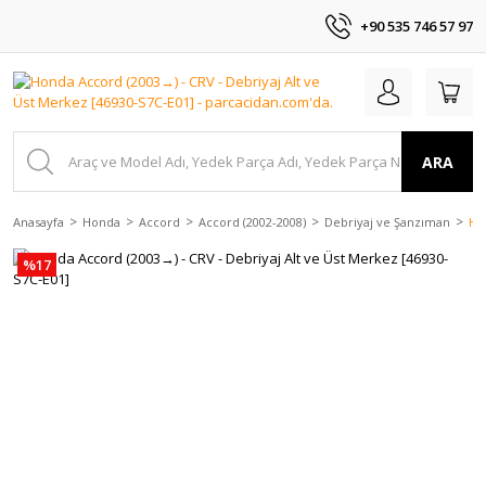
+90 535 746 57 97
ARA
Anasayfa
Honda
Accord
Accord (2002-2008)
Debriyaj ve Şanzıman
Ho
%17