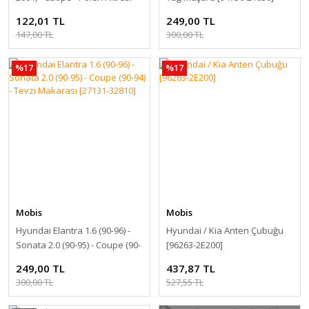
[97133-2D000]
122,01 TL
249,00 TL
147,00 TL
300,00 TL
%17
%17
Mobis
Mobis
Hyundai Elantra 1.6 (90-96) -
Hyundai / Kia Anten Çubuğu
Sonata 2.0 (90-95) - Coupe (90-
[96263-2E200]
94) - Tevzi Makarası [27131-
249,00 TL
437,87 TL
32810]
300,00 TL
527,55 TL