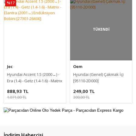
%17
TÜKENDİ
Jec
Oem
Hyundai Accent 1.5 (2000→) -
Hyundai (Genel) Çakmak İçi
Era (1.4) - Getz (1.4-1.6) - Matrix
[95110-2D000]
- Elantra (2001→) Endüksiyon
888,93 TL
249,00 TL
Bobini [27301-26600]
1.071,00 TL
300,00 TL
İndirim Habercisi