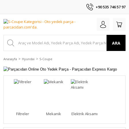
+90 535 746 57 97
ARA
Anasayfa
Hyundai
S-Coupe
Filtreler
Mekanik
Elektrik Aksamı