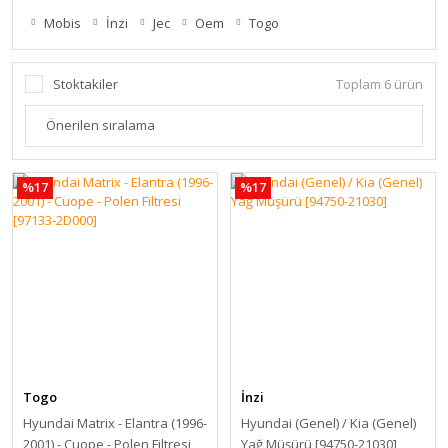
Mobis
İnzi
Jec
Oem
Togo
Stoktakiler
Toplam 6 ürün
%17
%17
Togo
İnzi
Hyundai Matrix - Elantra (1996-
Hyundai (Genel) / Kia (Genel)
2001) - Cuope - Polen Filtresi
Yağ Müşürü [94750-21030]