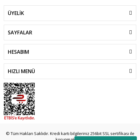
ÜYELİK
SAYFALAR
HESABIM
HIZLI MENÜ
islami
sohbet
© Tüm Hakları Saklıdır. Kredi kartı bilgileriniz 256bit SSL sertifikası ile
almanya
korunmaktadır.