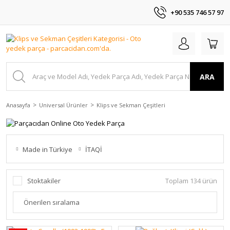
+90 535 746 57 97
ARA
Anasayfa
Universal Ürünler
Klips ve Sekman Çeşitleri
Made in Türkiye
İTAQİ
Stoktakiler
Toplam 134 ürün