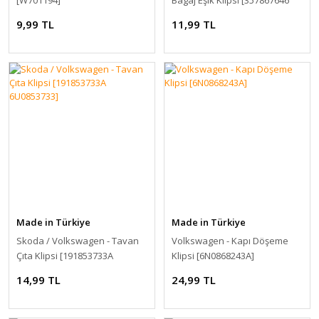
[W701194]
Bagaj Eşik Klipsi [357867646
6K0867838]
9,99 TL
11,99 TL
Made in Türkiye
Made in Türkiye
Skoda / Volkswagen - Tavan
Volkswagen - Kapı Döşeme
Çıta Klipsi [191853733A
Klipsi [6N0868243A]
6U0853733]
14,99 TL
24,99 TL