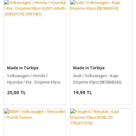
Made in Türkiye
Made in Türkiye
Volkswagen / Honda /
Audi / Volkswagen - Kapı
Hyundai / Kia - Döşeme Klipsi
Döşeme Klipsi [8E0868243]
[KJ001-64345-1J0858137B-
25,00 TL
19,99 TL
3981081]