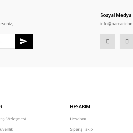
Sosyal Medya
rseniz,
info@parcacida
R
HESABIM
tış Sözleşmesi
Hesabım
Güvenlik
Sipariş Takip