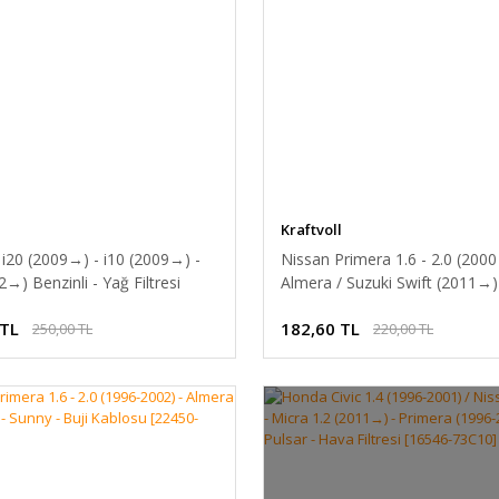
Kraftvoll
i20 (2009 →) - i10 (2009 →) -
Nissan Primera 1.6 - 2.0 (2000
 →) Benzinli - Yağ Filtresi
Almera / Suzuki Swift (2011→)
02750]
Hava Filtresi [16546-V0100]
 TL
182,60 TL
250,00 TL
220,00 TL