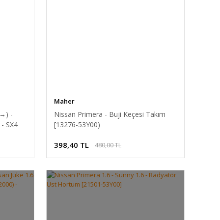
Maher
 →) -
Nissan Primera - Buji Keçesi Takım
 - SX4
[13276-53Y00)
398,40 TL
480,00 TL