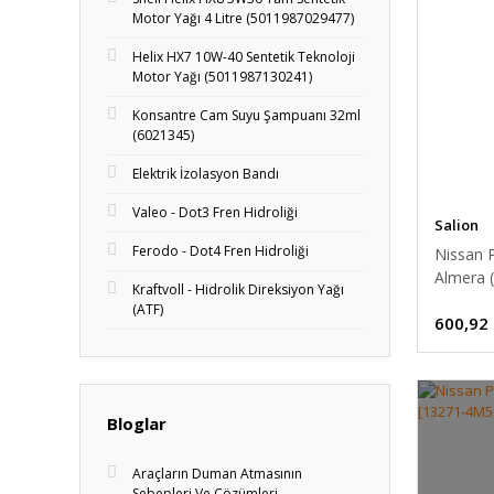
Motor Yağı 4 Litre (5011987029477)
Helix HX7 10W-40 Sentetik Teknoloji
Motor Yağı (5011987130241)
Konsantre Cam Suyu Şampuanı 32ml
(6021345)
Elektrik İzolasyon Bandı
Valeo - Dot3 Fren Hidroliği
Salion
Ferodo - Dot4 Fren Hidroliği
Nissan P
Almera (
Kraftvoll - Hidrolik Direksiyon Yağı
Kablosu
(ATF)
600,92
Bloglar
Araçların Duman Atmasının
Sebepleri Ve Çözümleri -