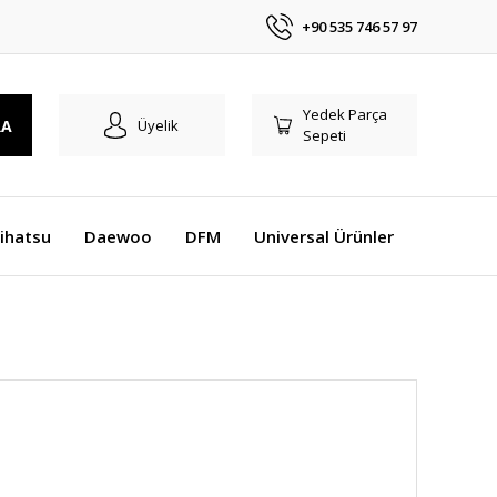
+90 535 746 57 97
Yedek Parça
RA
Üyelik
Sepeti
ihatsu
Daewoo
DFM
Universal Ürünler