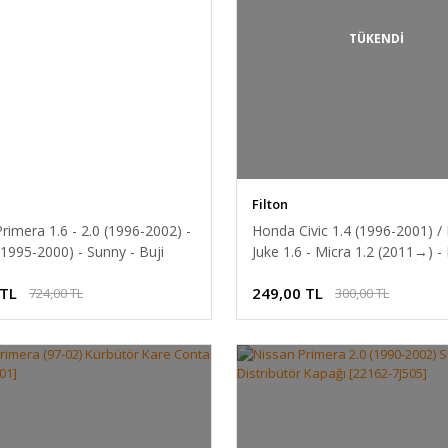
TÜKENDİ
Filton
rimera 1.6 - 2.0 (1996-2002) -
Honda Civic 1.4 (1996-2001) /
1995-2000) - Sunny - Buji
Juke 1.6 - Micra 1.2 (2011→) -
 [22450-74Y25]
(1996-2000) - Pulsar - Hava Fil
 TL
249,00 TL
724,00 TL
300,00 TL
[16546-73C10]