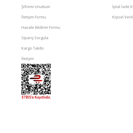
Şifremi Unuttum
İptal İade K
İletişim Formu
Kişisel Veril
Havale Bildirim Formu
Sipariş Sorgula
Kargo Takibi
İletişim
islami
sohbet
almanya
sohbet
sohbet
siteleri