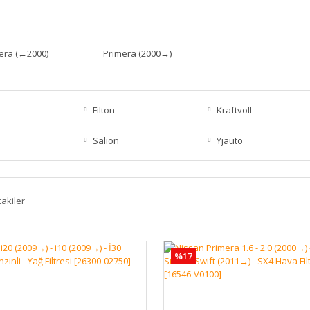
era (←2000)
Primera (2000→)
Filton
Kraftvoll
Salion
Yjauto
takiler
%17