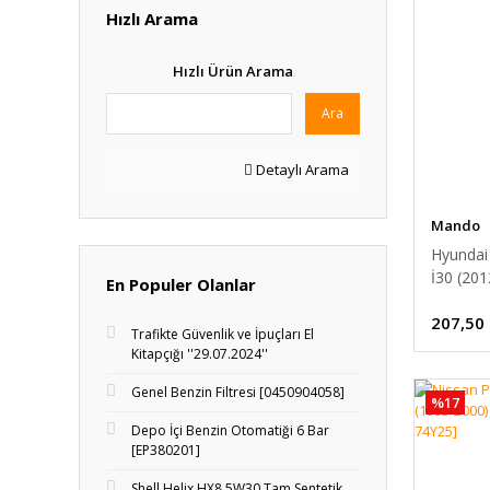
Hızlı Arama
Hızlı Ürün Arama
Ara
Detaylı Arama
Mando
Hyundai 
İ30 (2012
En Populer Olanlar
[26300-
207,50
Trafikte Güvenlik ve İpuçları El
Kitapçığı ''29.07.2024''
Genel Benzin Filtresi [0450904058]
%17
Depo İçi Benzin Otomatiği 6 Bar
[EP380201]
Shell Helix HX8 5W30 Tam Sentetik