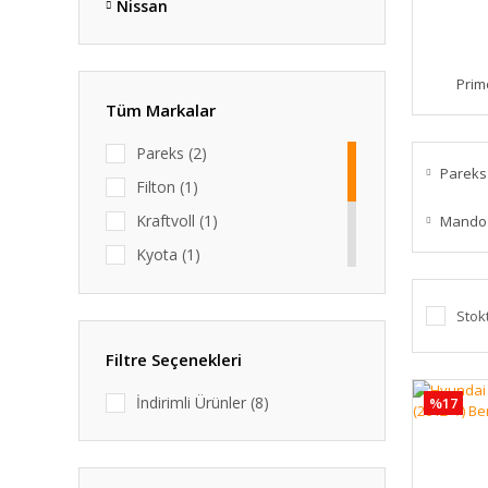
Nissan
Prim
Tüm Markalar
Pareks (2)
Pareks
Filton (1)
Kraftvoll (1)
Mando
Kyota (1)
Maher (1)
Stok
Mando (1)
Salion (1)
Filtre Seçenekleri
Yjauto (1)
İndirimli Ürünler (8)
%17