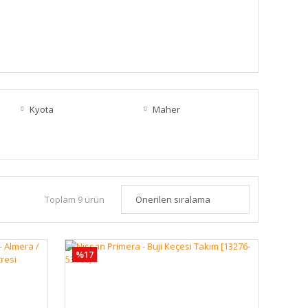
Kyota
Maher
Toplam 9 ürün
%17