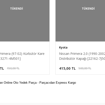
TÜKENDİ
TÜKENDİ
Kyota
Primera (97-02) Kürbütör Kare
Nissan Primera 2.0 (1990-2002
13271-4M501]
Distribütör Kapağı [22162-7J5
 TL
415,00 TL
150,00 TL
500,00 TL