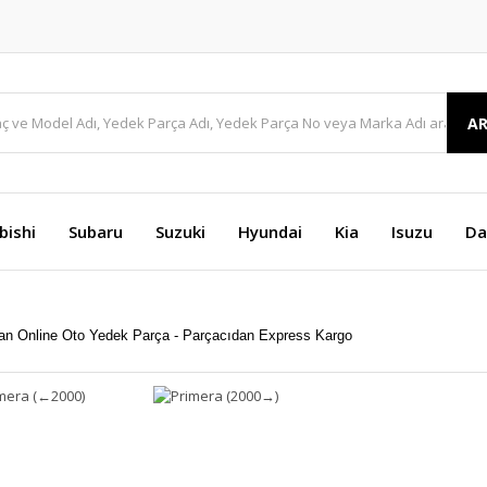
A
bishi
Subaru
Suzuki
Hyundai
Kia
Isuzu
Da