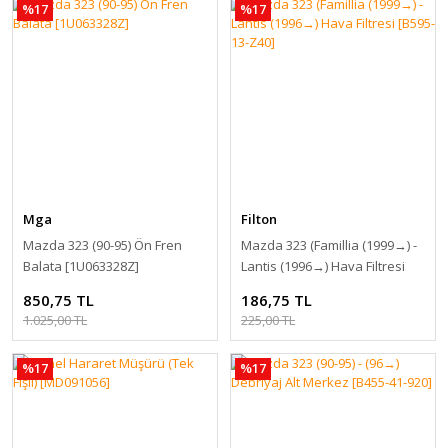
%17
%17
Mga
Filton
Mazda 323 (90-95) Ön Fren
Mazda 323 (Famillia (1999→) -
Balata [1U063328Z]
Lantis (1996→) Hava Filtresi
[B595-13-Z40]
850,75 TL
186,75 TL
1.025,00 TL
225,00 TL
%17
%17