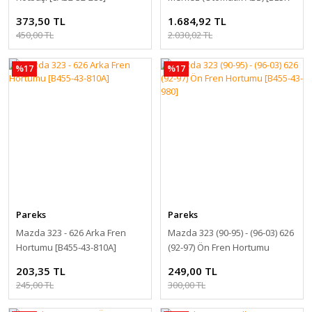
43-40Z]
373,50 TL
1.684,92 TL
450,00 TL
2.030,02 TL
%17
%17
Pareks
Pareks
Mazda 323 - 626 Arka Fren
Mazda 323 (90-95) - (96-03) 626
Hortumu [B455-43-810A]
(92-97) Ön Fren Hortumu
[B455-43-980]
203,35 TL
249,00 TL
245,00 TL
300,00 TL