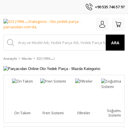
+90 535 746 57 97
ARA
Anasayfa
Mazda
323 (1996 →)
Soğutma
Ön Takım
Fren Sistemi
Filtreler
Sistemi