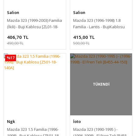
Salion
Salion
Mazda 323 (1999-2003) Familia
Mazda 323 (1996-1998) 1.8
(İkili) - Buji Kablosu [ZL01-18-
Familia - Lantis - BujiKablosu
140A]
[B6BF-18-140A]
406,70 TL
415,00 TL
490,00 TL
500,00 TL
%17
TÜKENDİ
Ngk
İoto
Mazda 323 1.5 Familia (1996-
Mazda 323 (1990-1995 ) -
1998) - Buji Kablosu [Z501-18-
(1996-1998) - El Fren Teli [B455-