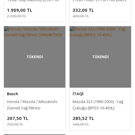
140A]
44-150]
1.909,00 TL
332,00 TL
2.300,00 TL
400,00 TL
TÜKENDİ
TÜKENDİ
Bosch
İTAQİ
Honda / Mazda / Mitsubishi
Mazda 323 (1990-2003) - Yağ
(Genel) Yağ Filtresi
Çubuğu [BPD3-10-450L]
(09864B7063)
207,50 TL
285,52 TL
250,00 TL
344,00 TL