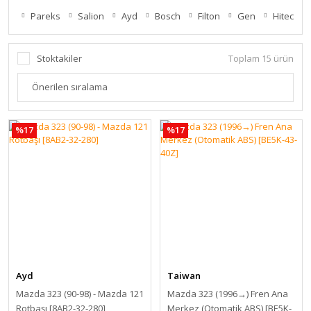
Pareks
Salion
Ayd
Bosch
Filton
Gen
Hitech
Stoktakiler
Toplam 15 ürün
%17
%17
Ayd
Taiwan
Mazda 323 (90-98) - Mazda 121
Mazda 323 (1996→) Fren Ana
Rotbaşı [8AB2-32-280]
Merkez (Otomatik ABS) [BE5K-