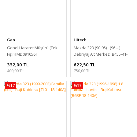
Gen
Hitech
Genel Hararet Müşürü (Tek
Mazda 323 (90-95) - (96→)
Fişli) [MD091056]
Debriyaj Alt Merkez [B455-41-
920]
332,00 TL
622,50 TL
400,00 TL
750,00 TL
%17
%17