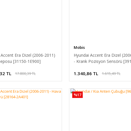
Mobis
Accent Era Dizel (2006-2011)
Hyundai Accent Era Dizel (200
 Deposu [31150-1E900]
- Krank Pozisyon Sensörü [39
2A200]
,32 TL
1.340,86 TL
17.800,39 TL
1.615,49 TL
%17