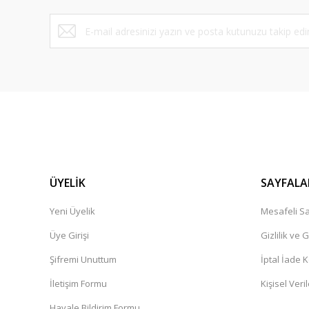
ÜYELİK
SAYFALA
Yeni Üyelik
Mesafeli Sa
Üye Girişi
Gizlilik ve 
Şifremi Unuttum
İptal İade K
İletişim Formu
Kişisel Veril
Havale Bildirim Formu