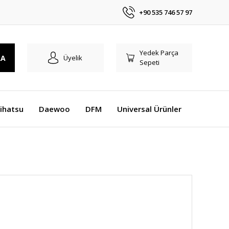
+90 535 746 57 97
Yedek Parça
RA
Üyelik
Sepeti
ihatsu
Daewoo
DFM
Universal Ürünler