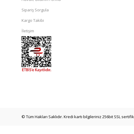
Sipariş Sorgula
Kargo Takibi
İletişim
islami
sohbet
almanya
sohbet
sohbet
siteleri
mobil
sohbet
© Tüm Hakları Saklıdır. Kredi kartı bilgileriniz 256bit SSL sertif
mekan
bizim
cinsel