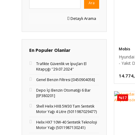
Ara
Detaylı Arama
Mobis
En Populer Olanlar
Hyundai 
- Yakıt
Trafikte Güvenlik ve İpuçları El
Kitapçığı ''29.07.2024''
14.774
Genel Benzin Filtresi [0450904058]
Depo İçi Benzin Otomatiği 6 Bar
[EP380201]
%17
Shell Helix HX8 5W30 Tam Sentetik
Motor Yağı 4 Litre (5011987029477)
Helix HX7 10W-40 Sentetik Teknoloji
Motor Yağı (5011987130241)