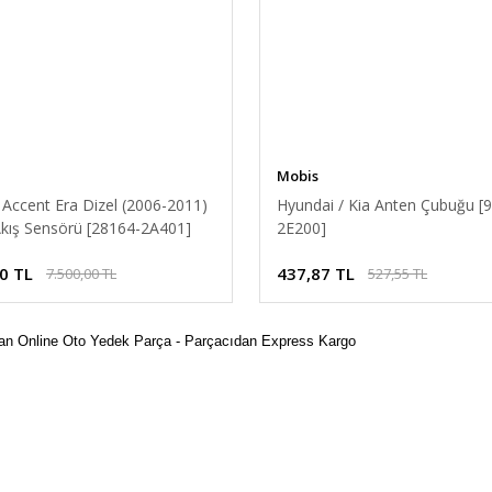
Mobis
Accent Era Dizel (2006-2011)
Hyundai / Kia Anten Çubuğu [
Akış Sensörü [28164-2A401]
2E200]
0 TL
437,87 TL
7.500,00 TL
527,55 TL