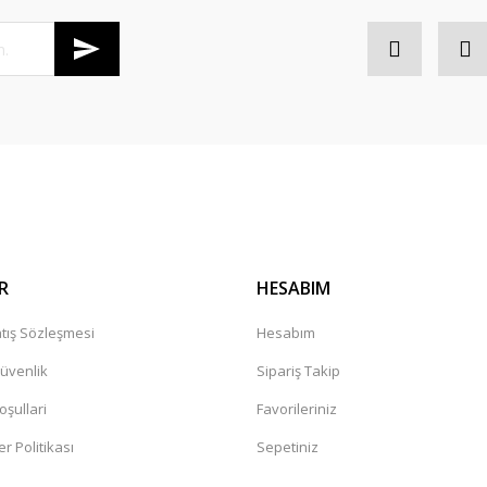
R
HESABIM
tış Sözleşmesi
Hesabım
Güvenlik
Sipariş Takip
oşullari
Favorileriniz
er Politikası
Sepetiniz