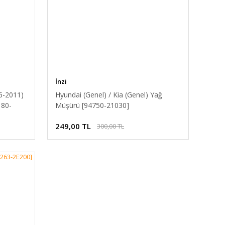
İnzi
6-2011)
Hyundai (Genel) / Kia (Genel) Yağ
180-
Müşürü [94750-21030]
249,00 TL
300,00 TL