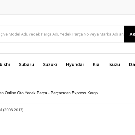
A
bishi
Subaru
Suzuki
Hyundai
Kia
Isuzu
Da