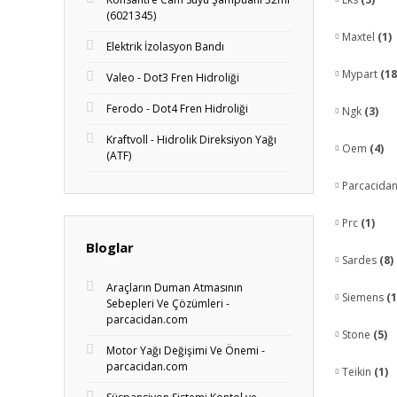
(6021345)
Maxtel
(1)
Elektrik İzolasyon Bandı
Mypart
(18
Valeo - Dot3 Fren Hidroliği
Ferodo - Dot4 Fren Hidroliği
Ngk
(3)
Kraftvoll - Hidrolik Direksiyon Yağı
Oem
(4)
(ATF)
Parcacida
Prc
(1)
Bloglar
Sardes
(8)
Araçların Duman Atmasının
Siemens
(1
Sebepleri Ve Çözümleri -
parcacidan.com
Stone
(5)
Motor Yağı Değişimi Ve Önemi -
parcacidan.com
Teikin
(1)