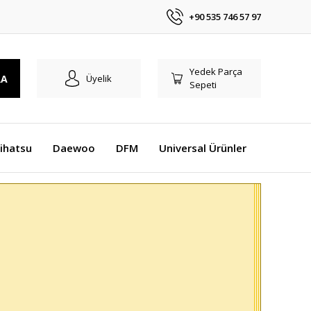
+90 535 746 57 97
Yedek Parça
RA
Üyelik
Sepeti
ihatsu
Daewoo
DFM
Universal Ürünler