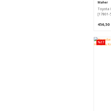
Maher
Toyota H
[17801-
456,50
%17