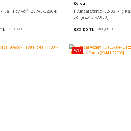
Korea
- Kia - Pcv Valfi [26740-32804]
Hyundai Starex (02-08) - İç Ka
Sol [82610-4A000]
 TL
332,00 TL
750,00 TL
400,00 TL
%17