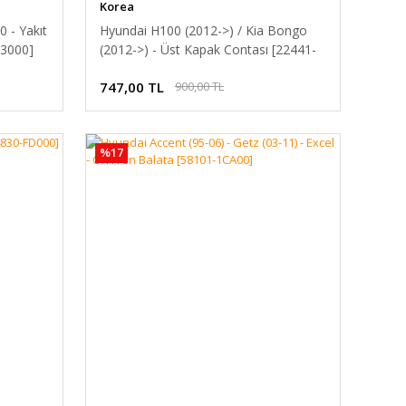
Korea
 - Yakıt
Hyundai H100 (2012->) / Kia Bongo
3000]
(2012->) - Üst Kapak Contası [22441-
4A700]
747,00 TL
900,00 TL
%17