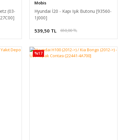
Mobis
etz (03-
Hyundai İ20 - Kapı Işık Butonu [93560-
-27C00]
1J000]
539,50 TL
650,00 TL
%17