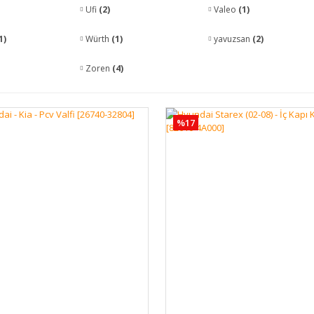
Ufi
(2)
Valeo
(1)
1)
Würth
(1)
yavuzsan
(2)
Zoren
(4)
%17