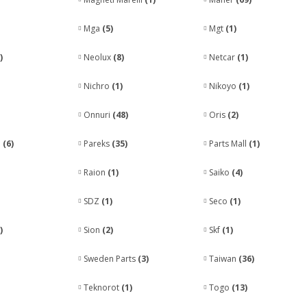
Mga
(5)
Mgt
(1)
)
Neolux
(8)
Netcar
(1)
Nichro
(1)
Nikoyo
(1)
Onnuri
(48)
Oris
(2)
n
(6)
Pareks
(35)
Parts Mall
(1)
Raion
(1)
Saiko
(4)
SDZ
(1)
Seco
(1)
)
Sion
(2)
Skf
(1)
Sweden Parts
(3)
Taiwan
(36)
Teknorot
(1)
Togo
(13)