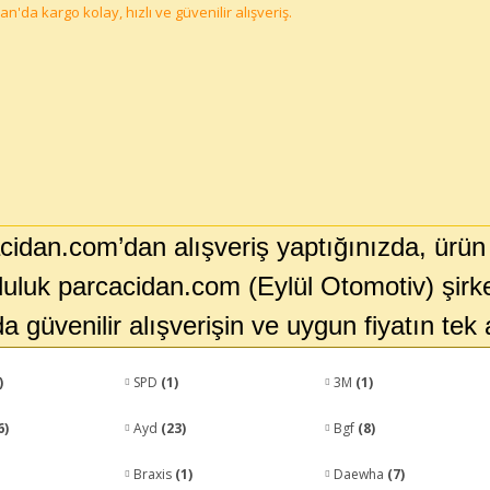
cidan.com’dan alışveriş yaptığınızda, ürün
uluk parcacidan.com (Eylül Otomotiv) şirket
a güvenilir alışverişin ve uygun fiyatın tek
)
SPD
(1)
3M
(1)
6)
Ayd
(23)
Bgf
(8)
Braxis
(1)
Daewha
(7)