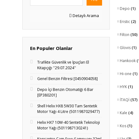
Depo
(1)
Detaylı Arama
Eristic
(2)
Filton
(50)
En Populer Olanlar
Glovis
(1)
Hankook
(
Trafikte Güvenlik ve İpuçları El
Kitapçığı ''29.07.2024''
Hi-one
(1)
Genel Benzin Filtresi [0450904058]
HYK
(1)
Depo İçi Benzin Otomatiği 6 Bar
[EP380201]
İTAQİ
(57)
Shell Helix HX8 5W30 Tam Sentetik
Motor Yağı 4 Litre (5011987029477)
Kale
(4)
Helix HX7 10W-40 Sentetik Teknoloji
Kos
(1)
Motor Yağı (5011987130241)
Konsantre Cam Suyu Şampuanı 32ml
Lks
(3)