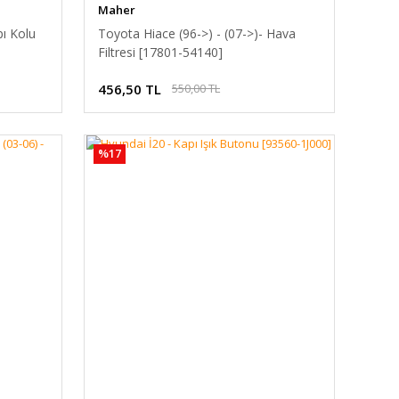
Maher
pı Kolu
Toyota Hiace (96->) - (07->)- Hava
Filtresi [17801-54140]
456,50 TL
550,00 TL
%17