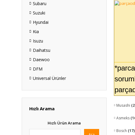
Subaru
Suzuki
Hyundai
Kia
Isuzu
Daihatsu
Daewoo
*parca
DFM
soruml
Universal Ürünler
parçad
Musashi
(2
Hızlı Arama
Asmeks
(1
Hızlı Ürün Arama
Bosch
(17)
Ara