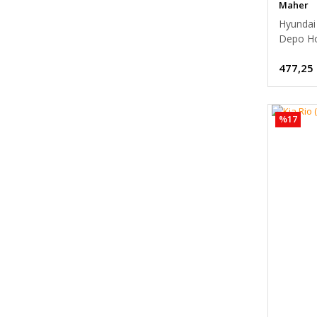
Maher
Hyundai 
Depo Ho
477,25
%17