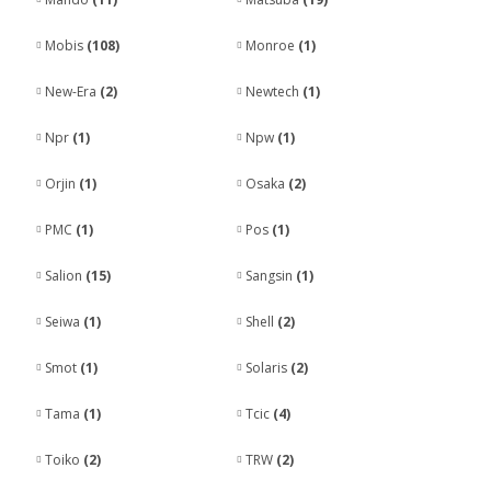
Mobis
(108)
Monroe
(1)
New-Era
(2)
Newtech
(1)
Npr
(1)
Npw
(1)
Orjin
(1)
Osaka
(2)
PMC
(1)
Pos
(1)
Salion
(15)
Sangsin
(1)
Seiwa
(1)
Shell
(2)
Smot
(1)
Solaris
(2)
Tama
(1)
Tcic
(4)
Toiko
(2)
TRW
(2)