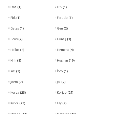
Ema
(1)
EPS
(1)
Fbk
(1)
Ferodo
(1)
Gates
(1)
Gen
(2)
Gros
(2)
Güneş
(3)
Hellux
(4)
Hemera
(4)
Hnh
(8)
Hushan
(10)
İnzi
(3)
İoto
(1)
Joem
(7)
Jpi
(2)
Korea
(23)
Korjap
(27)
Kyota
(23)
Lily
(7)
Mando
(11)
Matsuba
(19)