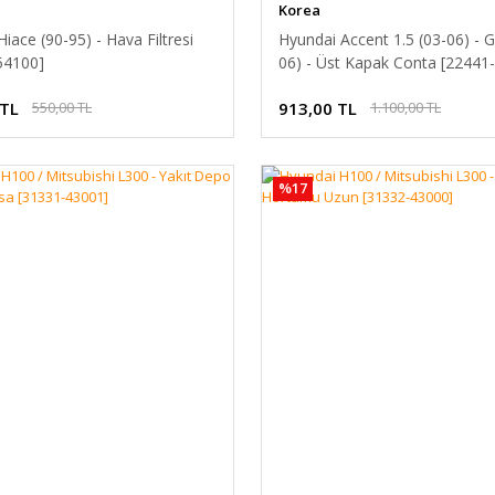
Korea
iace (90-95) - Hava Filtresi
Hyundai Accent 1.5 (03-06) - G
54100]
06) - Üst Kapak Conta [22441
 TL
913,00 TL
550,00 TL
1.100,00 TL
%17