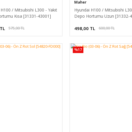
Maher
H100 / Mitsubishi L300 - Yakıt
Hyundai H100 / Mitsubishi L300
rtumu Kısa [31331-43001]
Depo Hortumu Uzun [31332-4
 TL
498,00 TL
575,00 TL
600,00 TL
%17