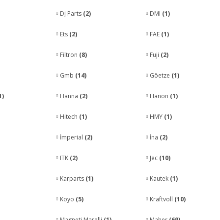
Dj Parts
(2)
DMI
(1)
Ets
(2)
FAE
(1)
Filtron
(8)
Fuji
(2)
Gmb
(14)
Göetze
(1)
1)
Hanna
(2)
Hanon
(1)
Hitech
(1)
HMY
(1)
İmperial
(2)
İna
(2)
ITK
(2)
Jec
(10)
Karparts
(1)
Kautek
(1)
Koyo
(5)
Kraftvoll
(10)
Magneti Marelli
(1)
Maher
(69)