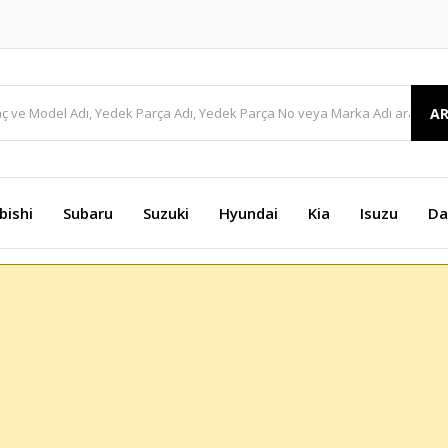
A
bishi
Subaru
Suzuki
Hyundai
Kia
Isuzu
Da