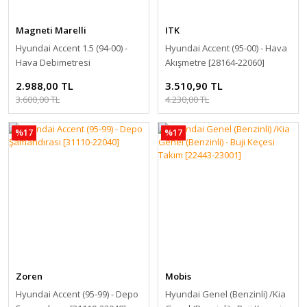
Magneti Marelli
ITK
Hyundai Accent 1.5 (94-00) -
Hyundai Accent (95-00) - Hava
Hava Debimetresi
Akışmetre [28164-22060]
[359000600450]
2.988,00 TL
3.510,90 TL
3.600,00 TL
4.230,00 TL
%17
%17
Zoren
Mobis
Hyundai Accent (95-99) - Depo
Hyundai Genel (Benzinli) /Kia