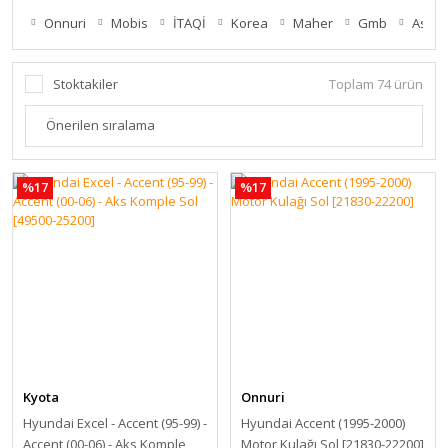
Onnuri
Mobis
İTAQİ
Korea
Maher
Gmb
Asme
Stoktakiler
Toplam 74 ürün
%17
%17
Kyota
Onnuri
Hyundai Excel - Accent (95-99) -
Hyundai Accent (1995-2000)
Accent (00-06) - Aks Komple
Motor Kulağı Sol [21830-22200]