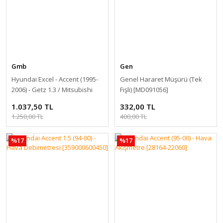
Gmb
Gen
Hyundai Excel - Accent (1995-
Genel Hararet Müşürü (Tek
2006) - Getz 1.3 / Mitsubishi
Fişli) [MD091056]
Lancer (88-91) - Devirdaim
1.037,50 TL
332,00 TL
Pompası [MD030863 -
1.250,00 TL
400,00 TL
MD99609]
%17
%17