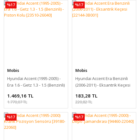
%17
%17
Mobis
Mobis
Hyundai Accent (1995-2005) -
Hyundai Accent Era Benzinli
Era 1.6 - Getz 1.3 - 1.5 (Benzinli)
(2006-2011) - Eksantrik Keçesi
- Piston Kolu [23510-26040]
[22144-3B001]
1.469,16 TL
183,28 TL
1.770,07 TL
220,82 TL
%17
%17