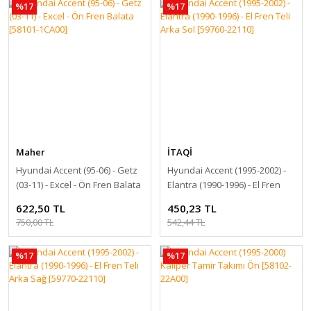
%17
%17
Maher
İTAQİ
Hyundai Accent (95-06) - Getz
Hyundai Accent (1995-2002) -
(03-11) - Excel - Ön Fren Balata
Elantra (1990-1996) - El Fren
[58101-1CA00]
Teli Arka Sol [59760-22110]
622,50 TL
450,23 TL
750,00 TL
542,44 TL
%17
%17