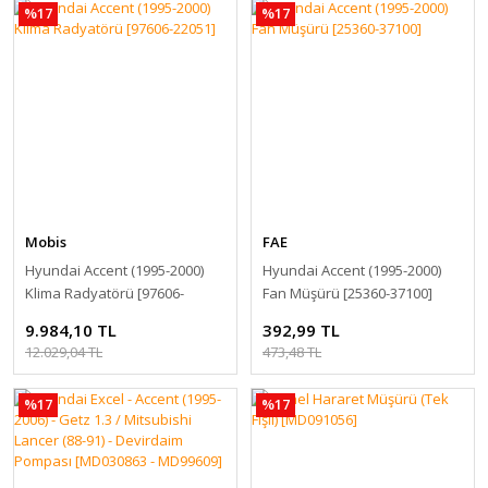
%17
%17
Mobis
FAE
Hyundai Accent (1995-2000)
Hyundai Accent (1995-2000)
Klima Radyatörü [97606-
Fan Müşürü [25360-37100]
22051]
9.984,10 TL
392,99 TL
12.029,04 TL
473,48 TL
%17
%17