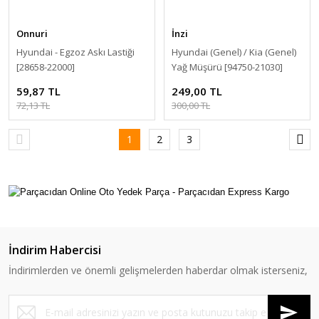
Onnuri
İnzi
Hyundai - Egzoz Askı Lastiği
Hyundai (Genel) / Kia (Genel)
[28658-22000]
Yağ Müşürü [94750-21030]
59,87 TL
249,00 TL
72,13 TL
300,00 TL
1
2
3
İndirim Habercisi
İndirimlerden ve önemli gelişmelerden haberdar olmak isterseniz,