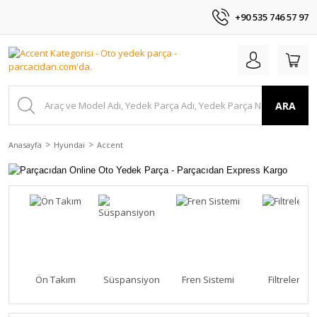
+90 535 746 57 97
ARA
Anasayfa
Hyundai
Accent
Ön Takım
Süspansiyon
Fren Sistemi
Filtreler