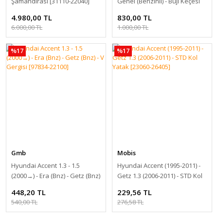
Şamandırası [31110-22040]
Genel (Benzinli) - Buji Keçesi
Takım [22443-23001]
4.980,00 TL
830,00 TL
6.000,00 TL
1.000,00 TL
%17
%17
Gmb
Mobis
Hyundai Accent 1.3 - 1.5
Hyundai Accent (1995-2011) -
(2000→) - Era (Bnz) - Getz (Bnz)
Getz 1.3 (2006-2011) - STD Kol
- V Gergisi [97834-22100]
Yatak [23060-26405]
448,20 TL
229,56 TL
540,00 TL
276,58 TL