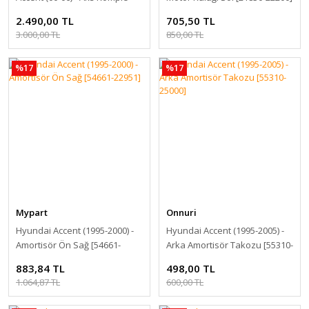
Sol [49500-25200]
2.490,00 TL
705,50 TL
3.000,00 TL
850,00 TL
%17
%17
Mypart
Onnuri
Hyundai Accent (1995-2000) -
Hyundai Accent (1995-2005) -
Amortisör Ön Sağ [54661-
Arka Amortisör Takozu [55310-
22951]
25000]
883,84 TL
498,00 TL
1.064,87 TL
600,00 TL