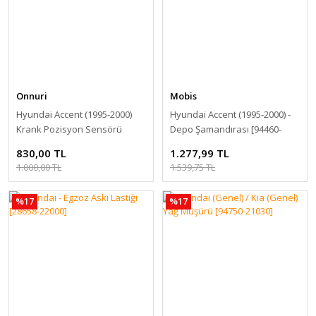
Onnuri
Mobis
Hyundai Accent (1995-2000)
Hyundai Accent (1995-2000) -
Krank Pozisyon Sensörü
Depo Şamandırası [94460-
[39180-22060]
22040]
830,00 TL
1.277,99 TL
1.000,00 TL
1.539,75 TL
%17
%17