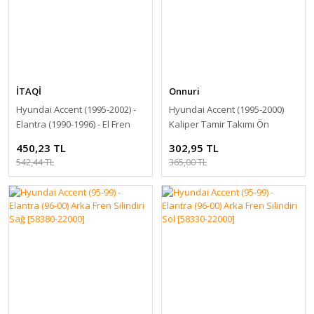
İTAQİ
Onnuri
Hyundai Accent (1995-2002) -
Hyundai Accent (1995-2000)
Elantra (1990-1996) - El Fren
Kaliper Tamir Takımı Ön
Teli Arka Sağ [59770-22110]
[58102-22A00]
450,23 TL
302,95 TL
542,44 TL
365,00 TL