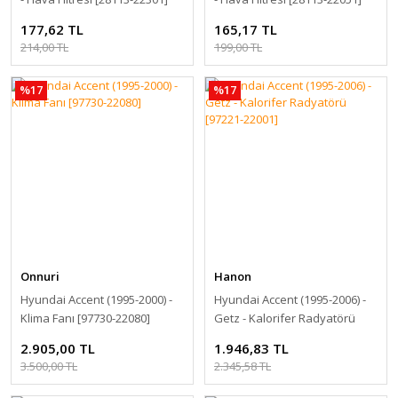
177,62 TL
165,17 TL
214,00 TL
199,00 TL
%17
%17
Onnuri
Hanon
Hyundai Accent (1995-2000) -
Hyundai Accent (1995-2006) -
Klima Fanı [97730-22080]
Getz - Kalorifer Radyatörü
[97221-22001]
2.905,00 TL
1.946,83 TL
3.500,00 TL
2.345,58 TL