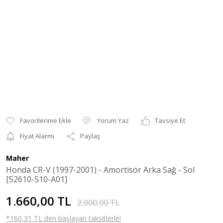
Yorum Yaz
Tavsiye Et
Fiyat Alarmı
Paylaş
Maher
Honda CR-V (1997-2001) - Amortisör Arka Sağ - Sol
[52610-S10-A01]
1.660,00 TL
2.000,00 TL
*160,31 TL den başlayan taksitlerle!