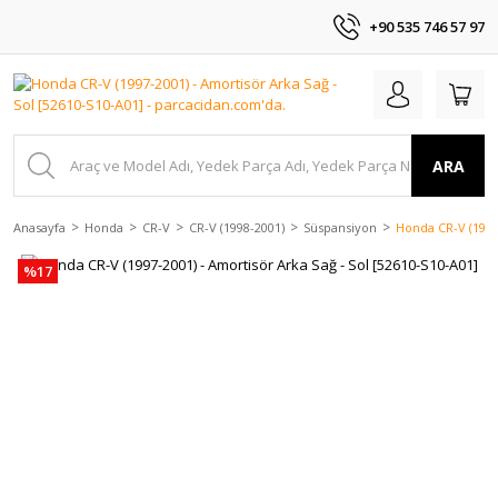
+90 535 746 57 97
ARA
Anasayfa
Honda
CR-V
CR-V (1998-2001)
Süspansiyon
Honda CR-V (1997-
%17