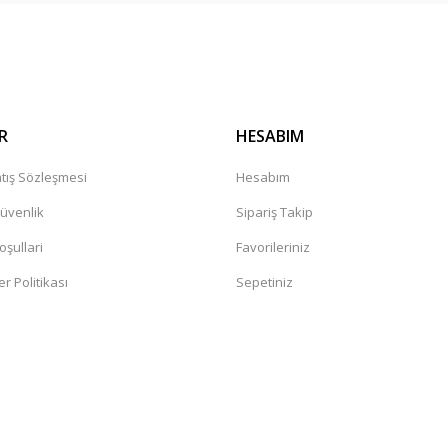
Gönder
R
HESABIM
tış Sözleşmesi
Hesabım
Güvenlik
Sipariş Takip
oşullari
Favorileriniz
er Politikası
Sepetiniz