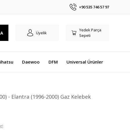
+90 535 746 57 97
Yedek Parça
RA
Üyelik
Sepeti
ihatsu
Daewoo
DFM
Universal Ürünler
0) - Elantra (1996-2000) Gaz Kelebek
e!