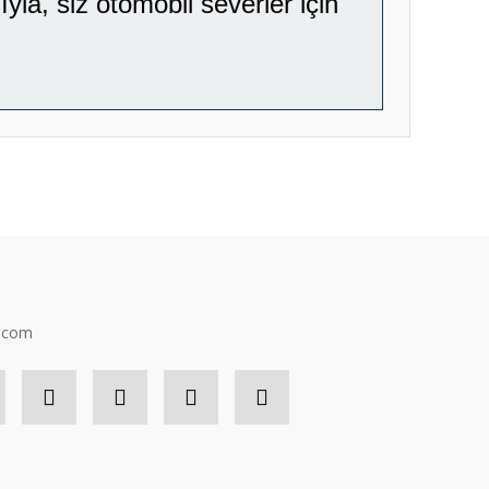
yla, siz otomobil severler için
ıza iletebilirsiniz.
n.com