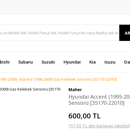
A
bishi
Subaru
Suzuki
Hyundai
Kia
Isuzu
Da
995-2000) - Elantra (1996-2000) Gaz Kelebek Sensörü [35170-22010]
Maher
Hyundai Accent (1995-200
Sensörü [35170-22010]
600,00 TL
*57,95 TL den başlayan taksitlerl