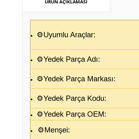
ÜRÜN AÇIKLAMASI
⚙️Uyumlu Araçlar:
⚙️Yedek Parça Adı:
⚙️Yedek Parça Markası:
⚙️Yedek Parça Kodu:
⚙️Yedek Parça OEM:
⚙️Menşei: