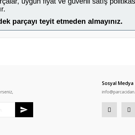
lar, uygun fiyat ve güvenli satış politikası
r.
dek parçayı teyit etmeden almayınız.
er konularda yetersiz gördüğünüz noktaları öneri formunu kullanarak tarafım
Bu ürüne ilk yorumu siz yapın!
Yorum Yaz
Sosyal Medya
rseniz,
info@parcacida