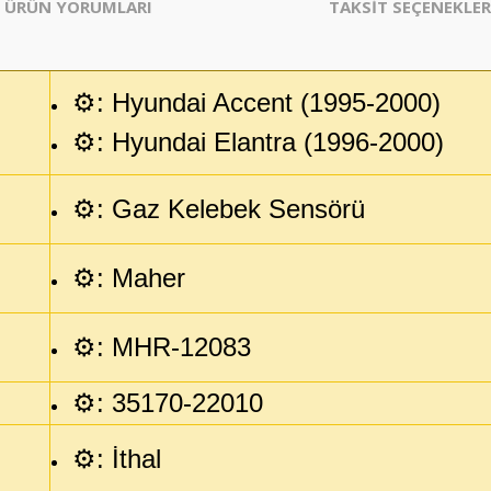
ÜRÜN YORUMLARI
TAKSİT SEÇENEKLER
⚙️:
Hyundai Accent (1995-2000)
⚙️:
Hyundai
Elantra (1996-2000)
⚙️: Gaz Kelebek Sensörü
⚙️: Maher
⚙️
:
MHR-12083
⚙️: 35170-22010
⚙️: İthal