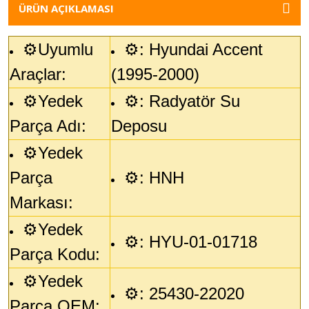
ÜRÜN AÇIKLAMASI
⚙️Uyumlu
⚙️:
Hyundai Accent
Araçlar:
(1995-2000)
⚙️Yedek
⚙️:
Radyatör Su
Parça Adı:
Deposu
⚙️Yedek
Parça
⚙️: HNH
Markası:
⚙️Yedek
⚙️
:
HYU-01-01718
Parça Kodu:
⚙️Yedek
⚙️:
25430-22020
Parça OEM: