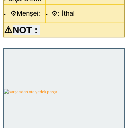
⚙️Menşei:
⚙️: İthal
⚠️
NOT :