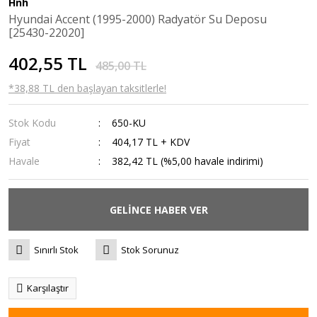
Hnh
Capital
Santa-Fe
Hyundai Accent (1995-2000) Radyatör Su Deposu
[25430-22020]
Bayon
402,55 TL
Kona
485,00 TL
*38,88 TL den başlayan taksitlerle!
S-Coupe
Starex
Stok Kodu
650-KU
Fiyat
404,17 TL + KDV
H1
Havale
382,42 TL (%5,00 havale indirimi)
H350
GELİNCE HABER VER
Sınırlı Stok
Stok Sorunuz
Karşılaştır