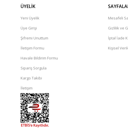
ÜYELİK
SAYFALA
Shell
Yeni Üyelik
Mesafeli Sa
Helix HX7 10W-40 Sentetik Teknoloji Motor Yağı (5011
Üye Girişi
Gizlilik ve 
Şifremi Unuttum
İptal İade K
990,00 TL
1.100,00 TL
İletişim Formu
Kişisel Veril
Havale Bildirim Formu
Sipariş Sorgula
Kargo Takibi
İletişim