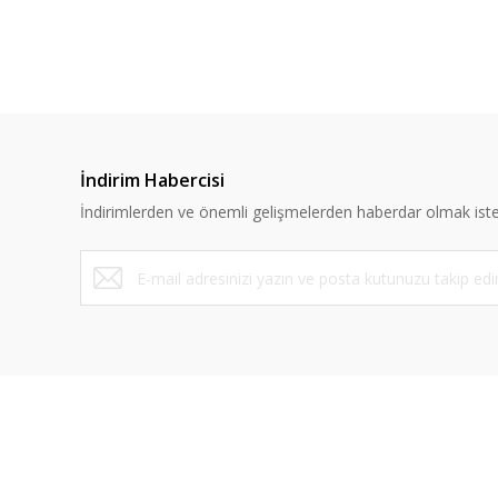
Ürün resmi kalitesiz, bozuk veya görüntülenemiyor.
Ürün açıklamasında eksik bilgiler bulunuyor.
%10
Ürün bilgilerinde hatalar bulunuyor.
Ürün fiyatı diğer sitelerden daha pahalı.
Bu ürüne benzer farklı alternatifler olmalı.
İndirim Habercisi
İndirimlerden ve önemli gelişmelerden haberdar olmak iste