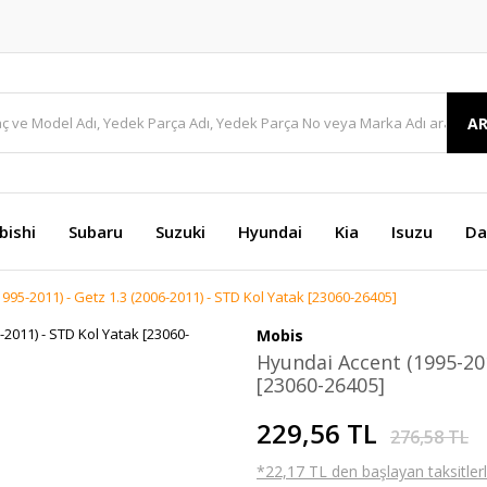
A
bishi
Subaru
Suzuki
Hyundai
Kia
Isuzu
Da
995-2011) - Getz 1.3 (2006-2011) - STD Kol Yatak [23060-26405]
Mobis
Hyundai Accent (1995-201
[23060-26405]
229,56 TL
276,58 TL
*22,17 TL den başlayan taksitlerl