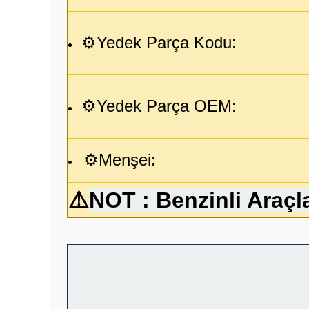
⚙️Yedek Parça Kodu:
⚙️Yedek Parça OEM:
⚙️Menşei:
⚠️
NOT : Benzinli Araçla