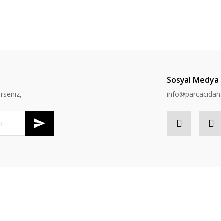
Yorum Yaz
Sosyal Medya
rseniz,
info@parcacida
Gönder