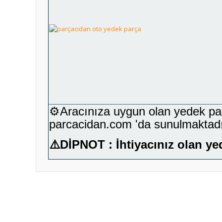
⚙️Aracınıza uygun olan yedek parça
parcacidan.com 'da sunulmaktadı
⚠️
DİPNOT : İhtiyacınız olan ye
Bu ürünün fiyat bilgisi, resim, ürün açıklamalarında ve diğ
Görüş ve önerileriniz için teşekkür ederiz.