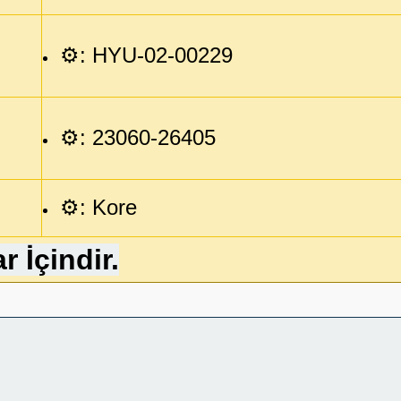
⚙️: HYU-02-00229
⚙️:
23060-26405
⚙️: Kore
r İçindir.