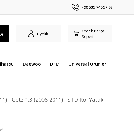
+90 535 746 57 97
Yedek Parça
RA
Üyelik
Sepeti
ihatsu
Daewoo
DFM
Universal Ürünler
1) - Getz 1.3 (2006-2011) - STD Kol Yatak
e!