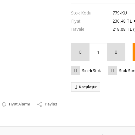
Stok Kodu
779-KU
Fiyat
230,48 TL 
Havale
218,08 TL (
Sınırlı Stok
Stok So
Karşılaştır
Fiyat Alarmı
Paylaş