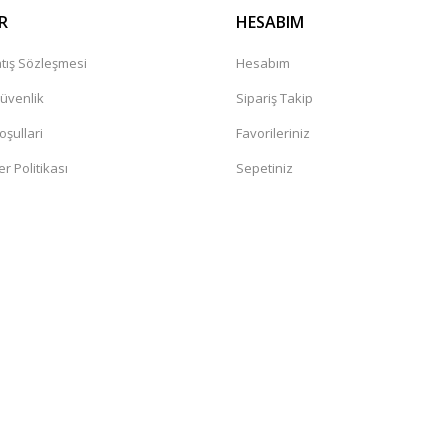
R
HESABIM
tış Sözleşmesi
Hesabım
987130241)
Güvenlik
Sipariş Takip
oşullari
Favorileriniz
er Politikası
Sepetiniz