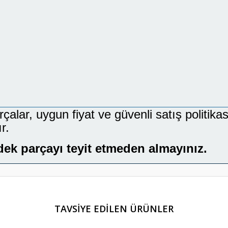
lar, uygun fiyat ve güvenli satış politikası
r.
dek parçayı teyit etmeden almayınız.
er konularda yetersiz gördüğünüz noktaları öneri formunu kullanarak tarafım
TAVSİYE EDİLEN ÜRÜNLER
Bu ürüne ilk yorumu siz yapın!