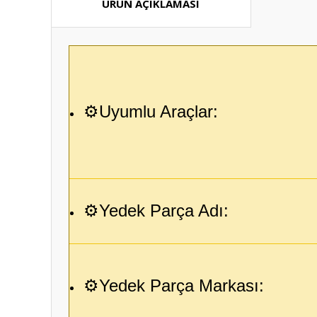
ÜRÜN AÇIKLAMASI
⚙️Uyumlu Araçlar:
⚙️Yedek Parça Adı:
⚙️Yedek Parça Markası: