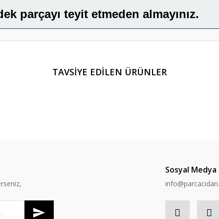
dek parçayı teyit etmeden almayınız.
er konularda yetersiz gördüğünüz noktaları öneri formunu kullanarak tarafım
TAVSİYE EDİLEN ÜRÜNLER
Bu ürüne ilk yorumu siz yapın!
Yorum Yaz
Sosyal Medya
rseniz,
info@parcacida
Gönder