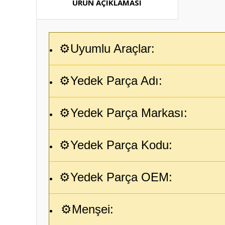
ÜRÜN AÇIKLAMASI
⚙️Uyumlu Araçlar:
⚙️Yedek Parça Adı:
⚙️Yedek Parça Markası:
⚙️Yedek Parça Kodu:
⚙️Yedek Parça OEM:
⚙️Menşei: