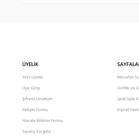
ÜYELİK
SAYFALA
Skf
Hyundai Accent - Era - Getz - Blue Ön Teker Bilya [517
Yeni Üyelik
Mesafeli Sa
Üye Girişi
Gizlilik ve 
996,00 TL
1.200,00 TL
Şifremi Unuttum
İptal İade K
İletişim Formu
Kişisel Veril
Havale Bildirim Formu
Sipariş Sorgula