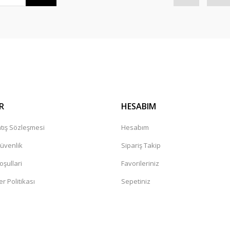
R
HESABIM
20-02000]
tış Sözleşmesi
Hesabım
Güvenlik
Sipariş Takip
oşullari
Favorileriniz
er Politikası
Sepetiniz