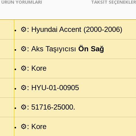
ÜRÜN YORUMLARI
TAKSİT SEÇENEKLER
⚙️: Hyundai Accent (2000-2006)
⚙️:
Aks Taşıyıcısı
Ön Sağ
⚙️: Kore
⚙️: HYU-01-00905
⚙️:
51716-25000.
⚙️: Kore