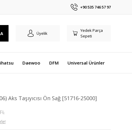
+90 535 746 57 97
Yedek Parça
RA
Üyelik
Sepeti
ihatsu
Daewoo
DFM
Universal Ürünler
6) Aks Taşıyıcısı Ön Sağ [51716-25000]
 TL
le!