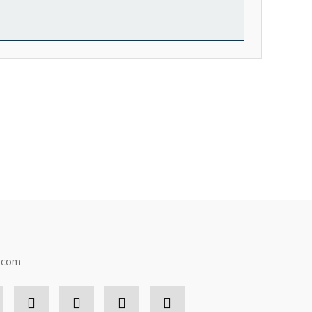
ıza iletebilirsiniz.
n.com