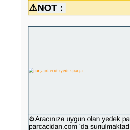
⚠️
NOT :
⚙️Aracınıza uygun olan yedek parça
parcacidan.com 'da sunulmaktadı