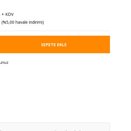
L + KDV
 (%5,00 havale indirimi)
SEPETE EKLE
runuz