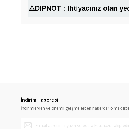
⚠️
DİPNOT : İhtiyacınız olan ye
Bu ürünün fiyat bilgisi, resim, ürün açıklamalarında ve diğ
Görüş ve önerileriniz için teşekkür ederiz.
Ürün resmi kalitesiz, bozuk veya görüntülenemiyor.
Ürün açıklamasında eksik bilgiler bulunuyor.
%17
Ürün bilgilerinde hatalar bulunuyor.
Ürün fiyatı diğer sitelerden daha pahalı.
Bu ürüne benzer farklı alternatifler olmalı.
İndirim Habercisi
İndirimlerden ve önemli gelişmelerden haberdar olmak iste