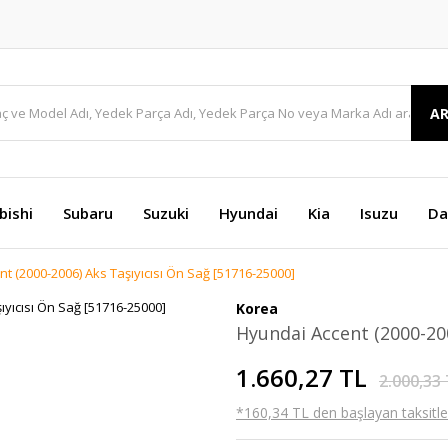
A
bishi
Subaru
Suzuki
Hyundai
Kia
Isuzu
Da
t (2000-2006) Aks Taşıyıcısı Ön Sağ [51716-25000]
Korea
Hyundai Accent (2000-200
1.660,27 TL
2.000,33
*160,34 TL den başlayan taksitler