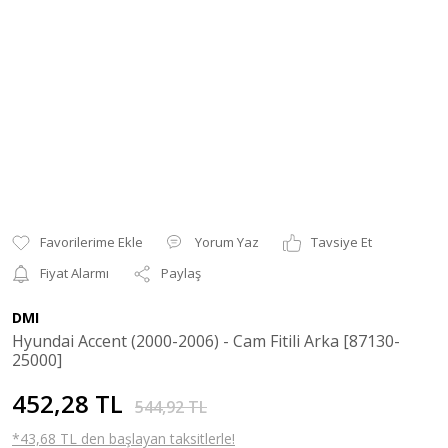
Yorum Yaz
Tavsiye Et
Fiyat Alarmı
Paylaş
DMI
Hyundai Accent (2000-2006) - Cam Fitili Arka [87130-
25000]
452,28 TL
544,92 TL
*43,68 TL den başlayan taksitlerle!