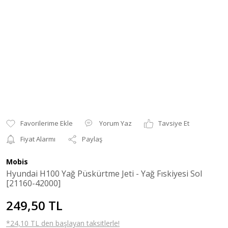
Yorum Yaz
Tavsiye Et
Fiyat Alarmı
Paylaş
Mobis
Hyundai H100 Yağ Püskürtme Jeti - Yağ Fıskiyesi Sol
[21160-42000]
249,50 TL
*24,10 TL den başlayan taksitlerle!