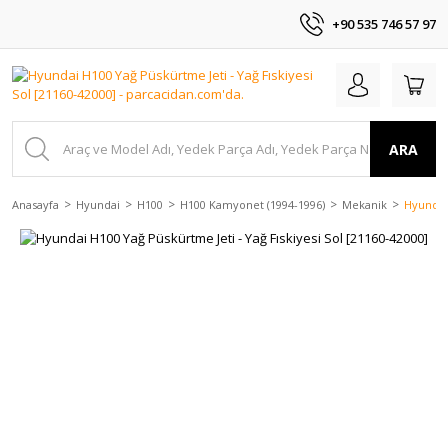
+90 535 746 57 97
ARA
Anasayfa
Hyundai
H100
H100 Kamyonet (1994-1996)
Mekanik
Hyundai 