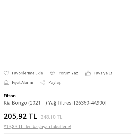
Yorum Yaz
Tavsiye Et
Fiyat Alarmı
Paylaş
Filton
Kia Bongo (2021→) Yağ Filtresi [26360-4A900]
205,92 TL
248,10 TL
*19,89 TL den başlayan taksitlerle!