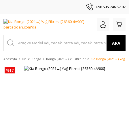
+90 535 746 57 97
ARA
Anasayfa
Kia
Bongo
Bongo (2021→)
Filtreler
Kia Bongo (2021→) Yağ Fil
%17