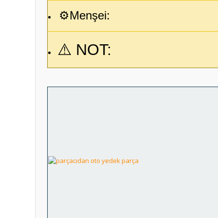
⚙️Menşei:
⚠️
NOT: