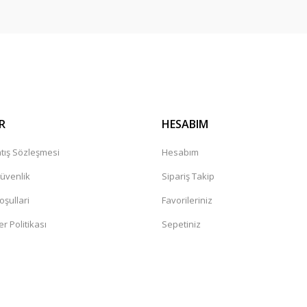
Gönder
R
HESABIM
tış Sözleşmesi
Hesabım
Güvenlik
Sipariş Takip
oşullari
Favorileriniz
er Politikası
Sepetiniz