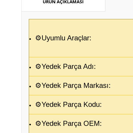
ÜRÜN AÇIKLAMASI
⚙️Uyumlu Araçlar:
⚙️Yedek Parça Adı:
⚙️Yedek Parça Markası:
⚙️Yedek Parça Kodu:
⚙️Yedek Parça OEM: