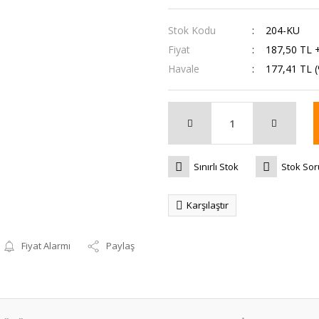
Stok Kodu
204-KU
Fiyat
187,50 TL 
Havale
177,41 TL (
Sınırlı Stok
Stok So
Karşılaştır
Fiyat Alarmı
Paylaş