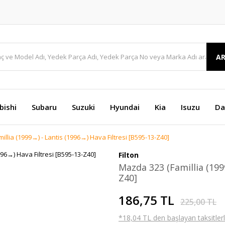
A
bishi
Subaru
Suzuki
Hyundai
Kia
Isuzu
Da
llia (1999→) - Lantis (1996→) Hava Filtresi [B595-13-Z40]
Filton
Mazda 323 (Famillia (199
Z40]
186,75 TL
225,00 TL
*18,04 TL den başlayan taksitlerl