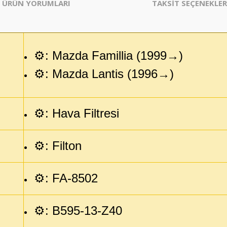
ÜRÜN YORUMLARI
TAKSİT SEÇENEKLER
⚙️: Mazda Famillia (1999→)
⚙️: Mazda Lantis (1996→)
⚙️: Hava Filtresi
⚙️: Filton
⚙️: FA-8502
⚙️: B595-13-Z40