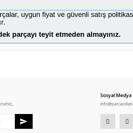
lar, uygun fiyat ve güvenli satış politikası
r.
dek parçayı teyit etmeden almayınız.
er konularda yetersiz gördüğünüz noktaları öneri formunu kullanarak tarafımı
Bu ürüne ilk yorumu siz yapın!
Yorum Yaz
Sosyal Medya
rseniz,
info@parcacida