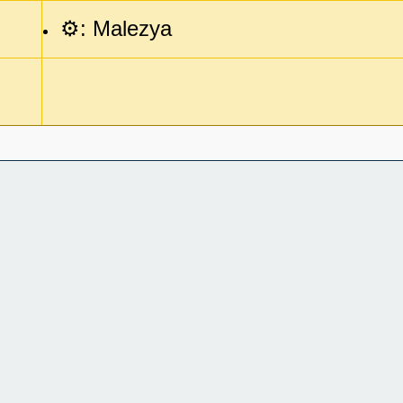
⚙️: Malezya