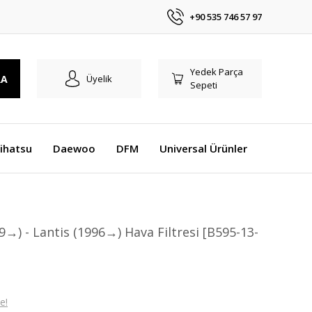
+90 535 746 57 97
Yedek Parça
RA
Üyelik
Sepeti
ihatsu
Daewoo
DFM
Universal Ürünler
9→) - Lantis (1996→) Hava Filtresi [B595-13-
e!