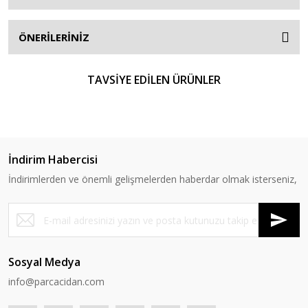
ÖNERİLERİNİZ
TAVSİYE EDİLEN ÜRÜNLER
%17
%16
İndirim Habercisi
İndirimlerden ve önemli gelişmelerden haberdar olmak isterseniz,
Valeo
Ferodo
Valeo - Dot3 Fren Hidroliği
Ferodo - Dot4 Fren Hidroliği
Sosyal Medya
info@parcacidan.com
147,00 TL
145,25 TL
175,00 TL
175,00 TL