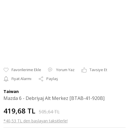
Yorum Yaz
Tavsiye Et
Fiyat Alarmı
Paylaş
Taiwan
Mazda 6 - Debriyaj Alt Merkez [BTAB-41-920B]
419,68 TL
505,64 TL
*40,53 TL den başlayan taksitlerle!