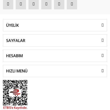
%17
ÜYELİK
SAYFALAR
HESABIM
HIZLI MENÜ
Onnuri
Mazda 6 2.0 (2002→) Hava Filtresi [RF4F-13-Z40]
249,58 TL
300,70 TL