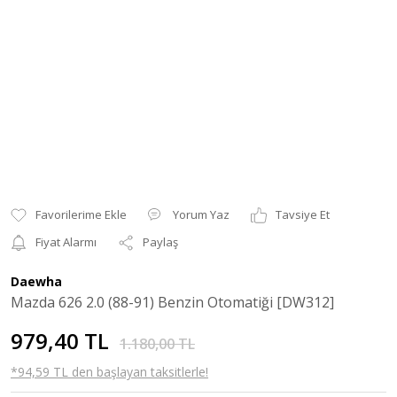
Yorum Yaz
Tavsiye Et
Fiyat Alarmı
Paylaş
Daewha
Mazda 626 2.0 (88-91) Benzin Otomatiği [DW312]
979,40 TL
1.180,00 TL
*94,59 TL den başlayan taksitlerle!