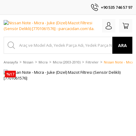
+90 535 746 57 97
ARA
Anasayfa
Nissan
Micra
Micra (2003-2010)
Filtreler
Nissan Note - Micra 
%17