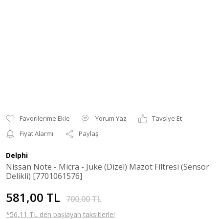
Yorum Yaz
Tavsiye Et
Fiyat Alarmı
Paylaş
Delphi
Nissan Note - Micra - Juke (Dizel) Mazot Filtresi (Sensör
Delikli) [7701061576]
581,00 TL
700,00 TL
*56,11 TL den başlayan taksitlerle!