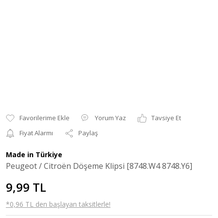
Yorum Yaz
Tavsiye Et
Fiyat Alarmı
Paylaş
Made in Türkiye
Peugeot / Citroën Döşeme Klipsi [8748.W4 8748.Y6]
9,99 TL
*0,96 TL den başlayan taksitlerle!