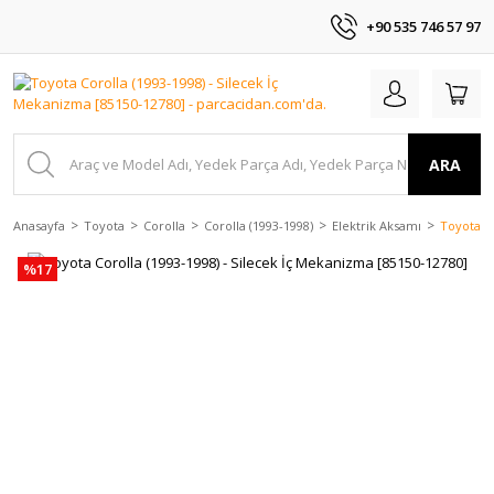
+90 535 746 57 97
ARA
Anasayfa
Toyota
Corolla
Corolla (1993-1998)
Elektrik Aksamı
Toyota Co
%17