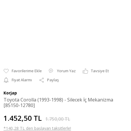
Yorum Yaz
Tavsiye Et
Fiyat Alarmı
Paylaş
Korjap
Toyota Corolla (1993-1998) - Silecek İç Mekanizma
[85150-12780]
1.452,50 TL
1.750,00 TL
*140,28 TL den başlayan taksitlerle!