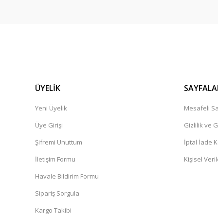
ÜYELİK
SAYFALA
Yeni Üyelik
Mesafeli Sa
Shell
Üye Girişi
Gizlilik ve 
Shell Helix HX8 5W30 Tam Sentetik Motor Yağı 4 Litre
Şifremi Unuttum
İptal İade K
İletişim Formu
Kişisel Veril
1.350,00 TL
1.500,00 TL
Havale Bildirim Formu
Sipariş Sorgula
Kargo Takibi