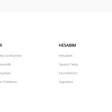
R
HESABIM
Zegen
Yüksek Performans Motor Yağı 5W-30 5 Li
tış Sözleşmesi
Hesabım
Güvenlik
Sipariş Takip
 (5011987029477)
2.777,00 TL
oşullari
Favorileriniz
er Politikası
Sepetiniz