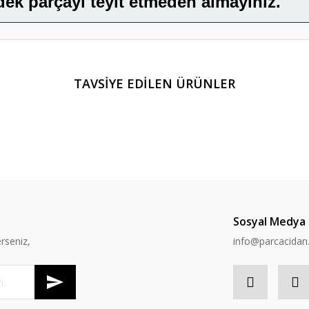
dek parçayı teyit etmeden almayınız.
er konularda yetersiz gördüğünüz noktaları öneri formunu kullanarak tarafımı
TAVSİYE EDİLEN ÜRÜNLER
Bu ürüne ilk yorumu siz yapın!
Yorum Yaz
Sosyal Medya
rseniz,
info@parcacida
TÜKENDİ
Gönder