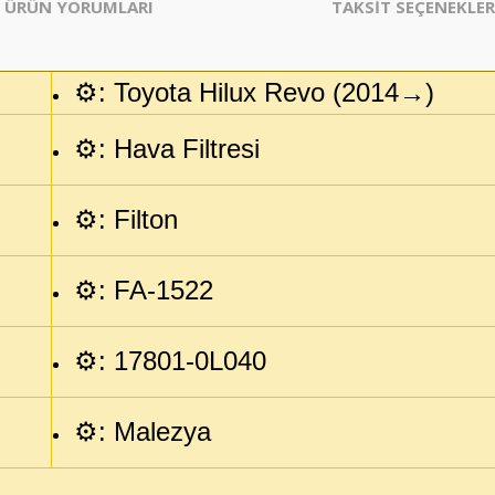
ÜRÜN YORUMLARI
TAKSİT SEÇENEKLER
⚙️: Toyota Hilux Revo (2014→)
⚙️: Hava Filtresi
⚙️: Filton
⚙️
: FA-1522
⚙️: 17801-0L040
⚙️: Malezya