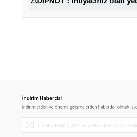
⚠️
DİPNOT : İhtiyacınız olan ye
Bu ürünün fiyat bilgisi, resim, ürün açıklamalarında ve diğ
Görüş ve önerileriniz için teşekkür ederiz.
Ürün resmi kalitesiz, bozuk veya görüntülenemiyor.
Ürün açıklamasında eksik bilgiler bulunuyor.
%10
Ürün bilgilerinde hatalar bulunuyor.
Ürün fiyatı diğer sitelerden daha pahalı.
Bu ürüne benzer farklı alternatifler olmalı.
İndirim Habercisi
İndirimlerden ve önemli gelişmelerden haberdar olmak iste