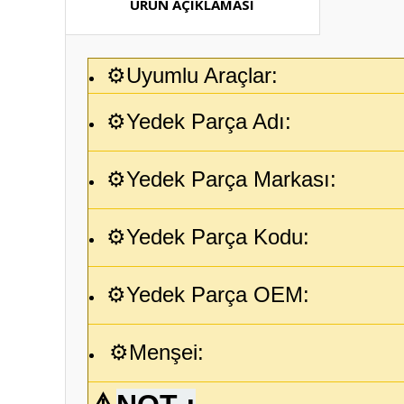
ÜRÜN AÇIKLAMASI
⚙️Uyumlu Araçlar:
⚙️Yedek Parça Adı:
⚙️Yedek Parça Markası:
⚙️Yedek Parça Kodu:
⚙️Yedek Parça OEM:
⚙️Menşei: