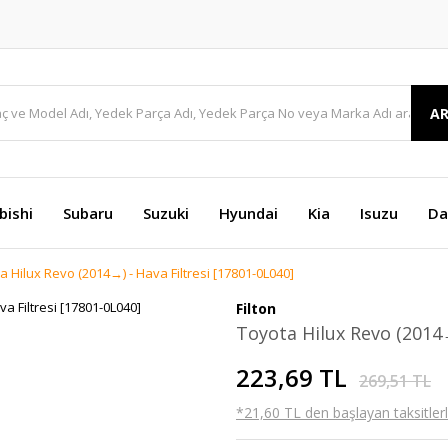
A
bishi
Subaru
Suzuki
Hyundai
Kia
Isuzu
Da
a Hilux Revo (2014→) - Hava Filtresi [17801-0L040]
Filton
Toyota Hilux Revo (2014→
223,69 TL
269,51 TL
*21,60 TL den başlayan taksitlerl