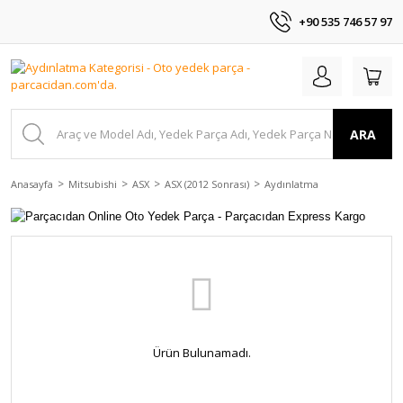
+90 535 746 57 97
ARA
Anasayfa
Mitsubishi
ASX
ASX (2012 Sonrası)
Aydınlatma
Ürün Bulunamadı.