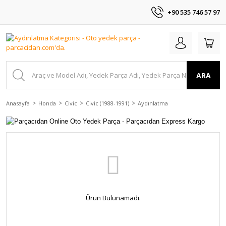
+90 535 746 57 97
ARA
Anasayfa
Honda
Civic
Civic (1988-1991)
Aydınlatma
Ürün Bulunamadı.