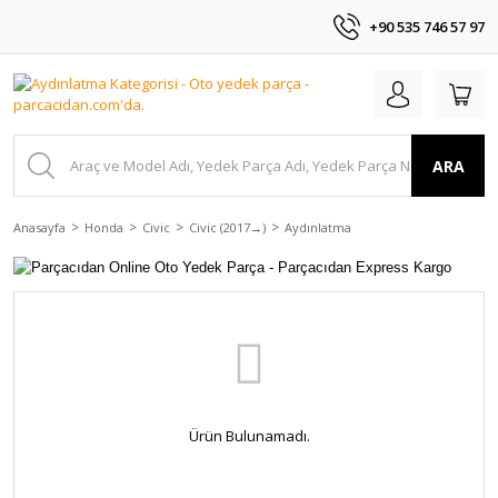
+90 535 746 57 97
ARA
Anasayfa
Honda
Civic
Civic (2017→)
Aydınlatma
Ürün Bulunamadı.