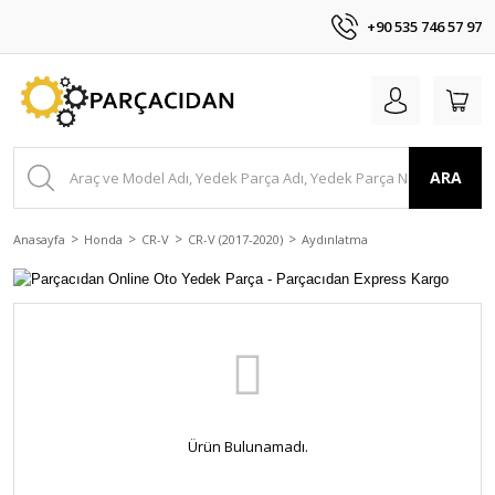
+90 535 746 57 97
ARA
Anasayfa
Honda
CR-V
CR-V (2017-2020)
Aydınlatma
Ürün Bulunamadı.