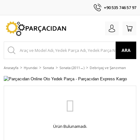
+90 535 746 57 97
ARA
Anasayfa
Hyundai
Sonata
Sonata (2011→)
Debriyaj ve Şanzıman
Ürün Bulunamadı.