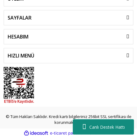
SAYFALAR
HESABIM
HIZLI MENÜ
islami
sohbet
© Tüm Hakları Saklıdır. Kredi kartı bilgileriniz 256bit SSL sertifikası ile
almanya
korunmaktadır.
sohbet
Canlı Destek Hattı
sohbet
ile
ideasoft
e-
siteleri