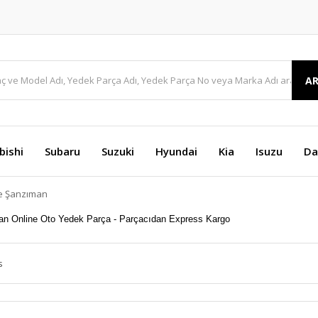
A
bishi
Subaru
Suzuki
Hyundai
Kia
Isuzu
Da
ve Şanzıman
s