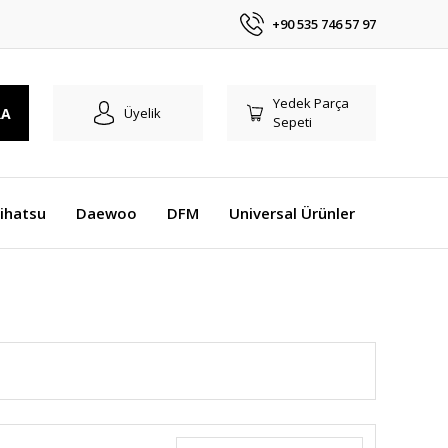
+90 535 746 57 97
Yedek Parça
RA
Üyelik
Sepeti
ihatsu
Daewoo
DFM
Universal Ürünler