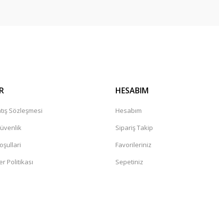
R
HESABIM
tış Sözleşmesi
Hesabım
Güvenlik
Sipariş Takip
oşullari
Favorileriniz
er Politikası
Sepetiniz