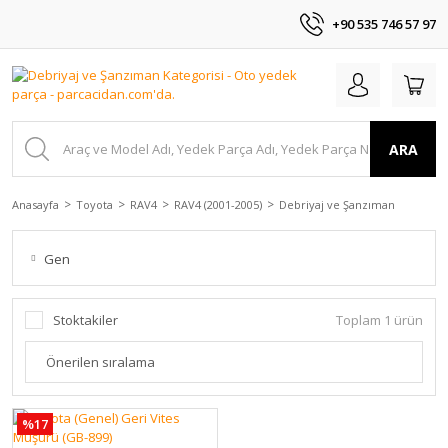
+90 535 746 57 97
ARA
Anasayfa
Toyota
RAV4
RAV4 (2001-2005)
Debriyaj ve Şanzıman
Gen
Stoktakiler
Toplam 1 ürün
%17