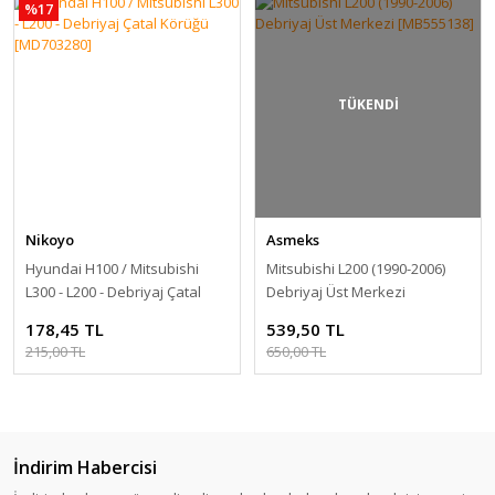
%17
TÜKENDİ
Nikoyo
Asmeks
Hyundai H100 / Mitsubishi
Mitsubishi L200 (1990-2006)
L300 - L200 - Debriyaj Çatal
Debriyaj Üst Merkezi
Körüğü [MD703280]
[MB555138]
178,45 TL
539,50 TL
215,00 TL
650,00 TL
İndirim Habercisi