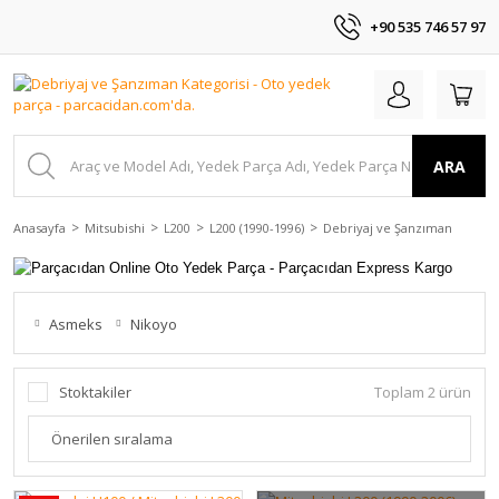
+90 535 746 57 97
ARA
Anasayfa
Mitsubishi
L200
L200 (1990-1996)
Debriyaj ve Şanzıman
Asmeks
Nikoyo
Stoktakiler
Toplam 2 ürün