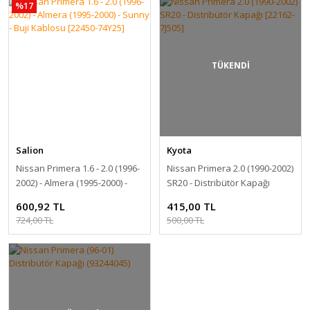
%17
TÜKENDİ
Salion
Kyota
Nissan Primera 1.6 - 2.0 (1996-
Nissan Primera 2.0 (1990-2002)
2002) - Almera (1995-2000) -
SR20 - Distribütör Kapağı
Sunny - Buji Kablosu [22450-
[22162-7J505]
600,92 TL
415,00 TL
74Y25]
724,00 TL
500,00 TL