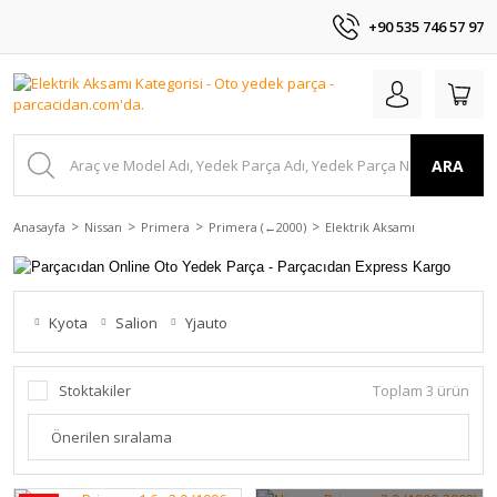
+90 535 746 57 97
ARA
Anasayfa
Nissan
Primera
Primera (←2000)
Elektrik Aksamı
Kyota
Salion
Yjauto
Stoktakiler
Toplam 3 ürün