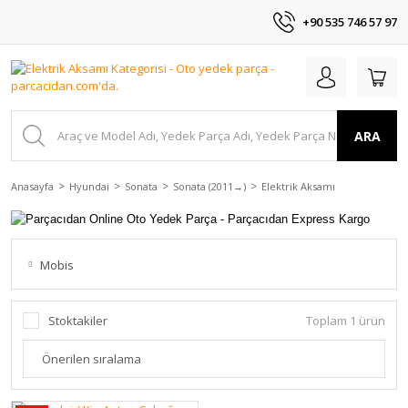
+90 535 746 57 97
ARA
Anasayfa
Hyundai
Sonata
Sonata (2011→)
Elektrik Aksamı
Mobis
Stoktakiler
Toplam 1 ürün