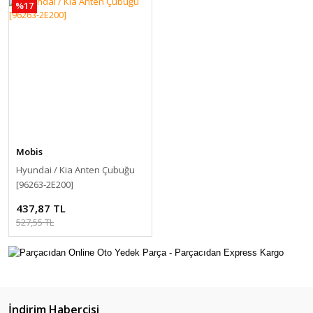
%17
Mobis
Hyundai / Kia Anten Çubuğu
[96263-2E200]
437,87 TL
527,55 TL
İndirim Habercisi