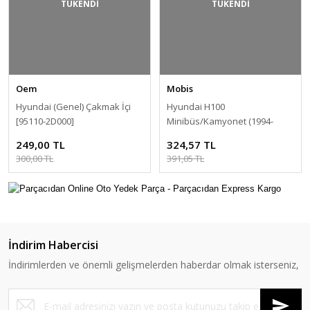
TÜKENDİ
TÜKENDİ
Oem
Mobis
Hyundai (Genel) Çakmak İçi
Hyundai H100
[95110-2D000]
Minibüs/Kamyonet (1994-
2004) Arka Rezistans Düğmesi
249,00 TL
324,57 TL
[93580-43300]
300,00 TL
391,05 TL
İndirim Habercisi
İndirimlerden ve önemli gelişmelerden haberdar olmak isterseniz,