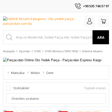
+90 535 746 57 97
ARA
Anasayfa
Hyundai
H100
H100 Minibüs (1994-1996)
Elektrik Aksamı
Matsuba
Mobis
Oem
Stoktakiler
Toplam 4 ürün