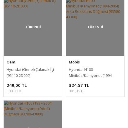
TÜKENDİ
TÜKENDİ
Oem
Mobis
Hyundai (Genel) Çakmak İçi
Hyundai H100
[95110-2D000]
Minibüs/Kamyonet (1994-
2004) Arka Rezistans Düğmesi
249,00 TL
324,57 TL
[93580-43300]
300,00 TL
391,05 TL