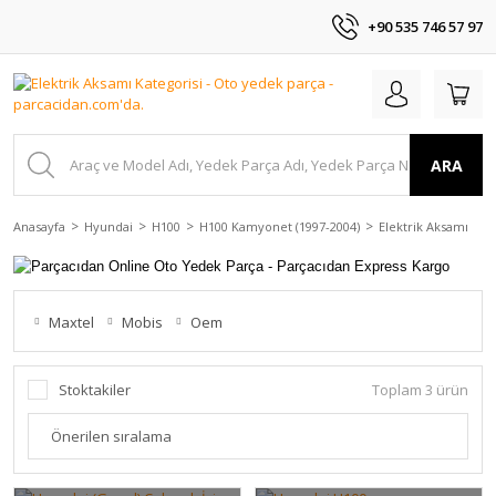
+90 535 746 57 97
ARA
Anasayfa
Hyundai
H100
H100 Kamyonet (1997-2004)
Elektrik Aksamı
Maxtel
Mobis
Oem
Stoktakiler
Toplam 3 ürün