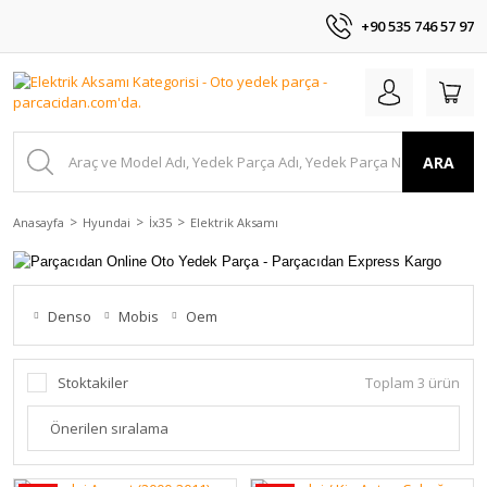
+90 535 746 57 97
ARA
Anasayfa
Hyundai
İx35
Elektrik Aksamı
Denso
Mobis
Oem
Stoktakiler
Toplam 3 ürün