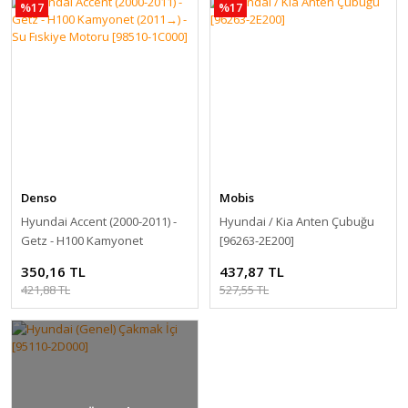
%17
%17
Denso
Mobis
Hyundai Accent (2000-2011) -
Hyundai / Kia Anten Çubuğu
Getz - H100 Kamyonet
[96263-2E200]
(2011→) - Su Fıskiye Motoru
350,16 TL
437,87 TL
[98510-1C000]
421,88 TL
527,55 TL