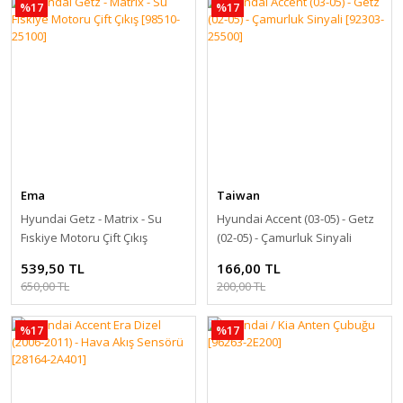
%17
%17
Ema
Taiwan
Hyundai Getz - Matrix - Su
Hyundai Accent (03-05) - Getz
Fıskiye Motoru Çift Çıkış
(02-05) - Çamurluk Sinyali
[98510-25100]
[92303-25500]
539,50 TL
166,00 TL
650,00 TL
200,00 TL
%17
%17