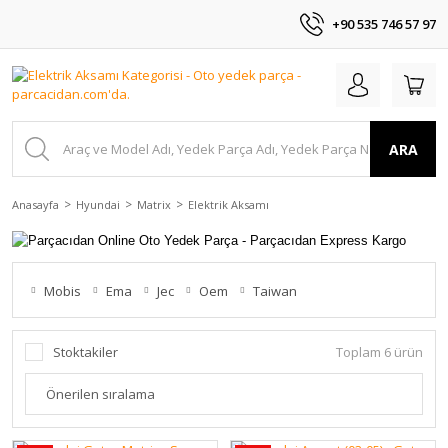
+90 535 746 57 97
ARA
Anasayfa
Hyundai
Matrix
Elektrik Aksamı
Mobis
Ema
Jec
Oem
Taiwan
Stoktakiler
Toplam 6 ürün