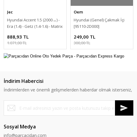
Jec
Oem
Hyundai Accent 1.5 (2000→) -
Hyundai (Genel) Çakmak İçi
Era (1.4) - Getz (1.4-1.6) - Matrix
[95110-2D000]
- Elantra (2001→) Endüksiyon
888,93 TL
249,00 TL
Bobini [27301-26600]
1.071,00 TL
300,00 TL
İndirim Habercisi
İndirimlerden ve önemli gelişmelerden haberdar olmak isterseniz,
Sosyal Medya
info@parcacidan.com