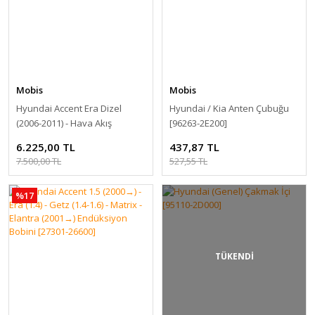
Mobis
Mobis
Hyundai Accent Era Dizel
Hyundai / Kia Anten Çubuğu
(2006-2011) - Hava Akış
[96263-2E200]
Sensörü [28164-2A401]
6.225,00 TL
437,87 TL
7.500,00 TL
527,55 TL
%17
TÜKENDİ