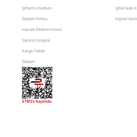
Şifremi Unuttum
İptal İade K
İletişim Formu
Kişisel Veril
Havale Bildirim Formu
Sipariş Sorgula
Kargo Takibi
İletişim
islami
sohbet
almanya
sohbet
sohbet
siteleri