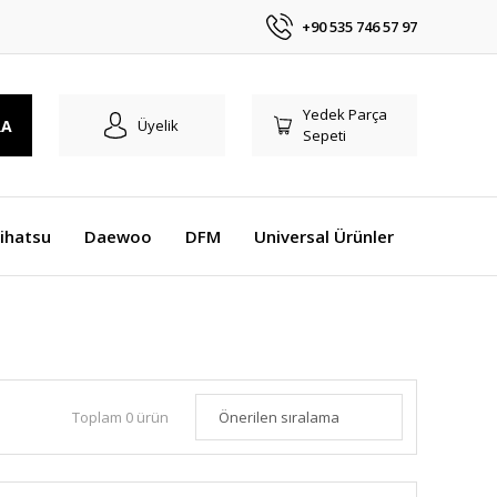
+90 535 746 57 97
Yedek Parça
RA
Üyelik
Sepeti
ihatsu
Daewoo
DFM
Universal Ürünler
Toplam 0 ürün