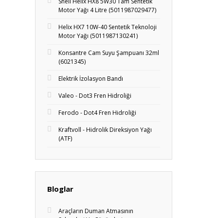
Shell Helix HX8 5W30 Tam Sentetik
Motor Yağı 4 Litre (5011987029477)
Helix HX7 10W-40 Sentetik Teknoloji
Motor Yağı (5011987130241)
Konsantre Cam Suyu Şampuanı 32ml
(6021345)
Elektrik İzolasyon Bandı
Valeo - Dot3 Fren Hidroliği
Ferodo - Dot4 Fren Hidroliği
Kraftvoll - Hidrolik Direksiyon Yağı
(ATF)
Bloglar
Araçların Duman Atmasının