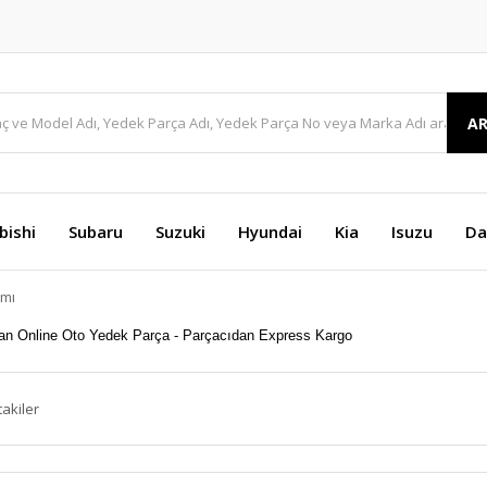
A
bishi
Subaru
Suzuki
Hyundai
Kia
Isuzu
Da
amı
takiler