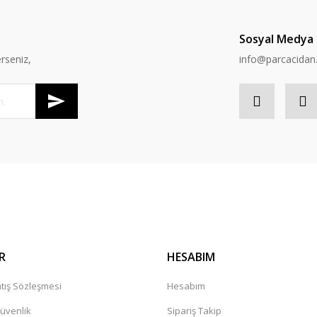
Sosyal Medya
rseniz,
info@parcacida
R
HESABIM
tış Sözleşmesi
Hesabım
Güvenlik
Sipariş Takip