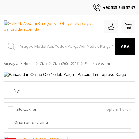
+90 535 746 57 97
ARA
Anasayfa
Honda
Civic
Civic (2001-2006)
Elektrik Aksamı
Ngk
Stoktakiler
Toplam 1 ürün