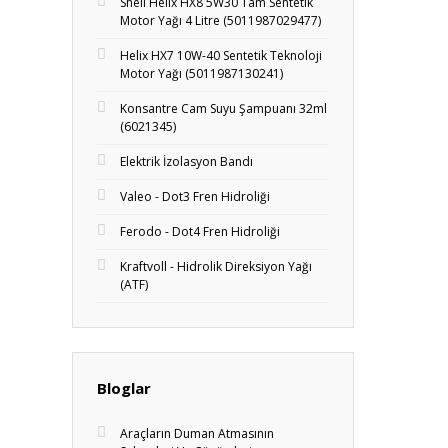
Shell Helix HX8 5W30 Tam Sentetik
Motor Yağı 4 Litre (5011987029477)
Helix HX7 10W-40 Sentetik Teknoloji
Motor Yağı (5011987130241)
Konsantre Cam Suyu Şampuanı 32ml
(6021345)
Elektrik İzolasyon Bandı
Valeo - Dot3 Fren Hidroliği
Ferodo - Dot4 Fren Hidroliği
Kraftvoll - Hidrolik Direksiyon Yağı
(ATF)
Bloglar
Araçların Duman Atmasının