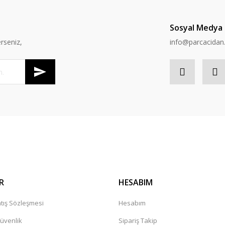
Sosyal Medya
rseniz,
info@parcacida
R
HESABIM
tış Sözleşmesi
Hesabım
Güvenlik
Sipariş Takip