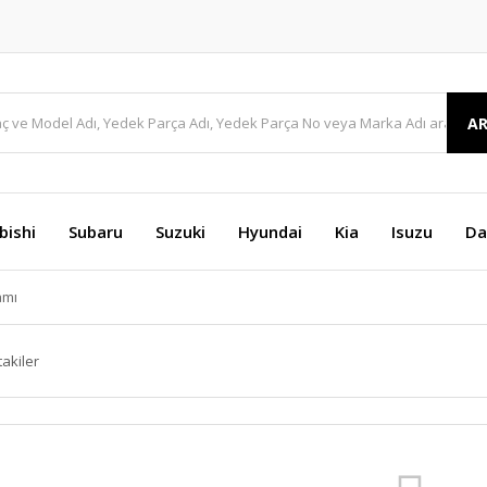
A
bishi
Subaru
Suzuki
Hyundai
Kia
Isuzu
Da
amı
takiler