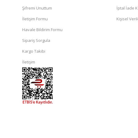
Şifremi Unuttum
İptal İade K
İletişim Formu
Kişisel Veril
Havale Bildirim Formu
Sipariş Sorgula
Kargo Takibi
İletişim
islami
sohbet
almanya
sohbet
sohbet
siteleri