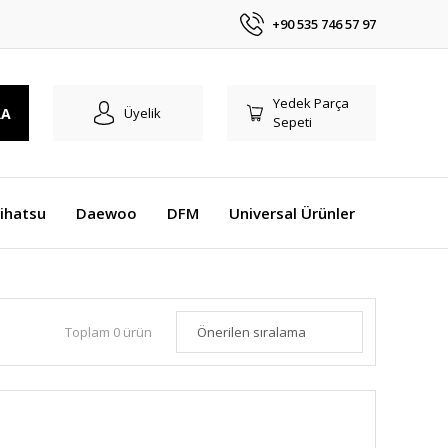
+90 535 746 57 97
Yedek Parça
RA
Üyelik
Sepeti
ihatsu
Daewoo
DFM
Universal Ürünler
Toplam 0 ürün