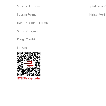
Şifremi Unuttum
İptal İade K
İletişim Formu
Kişisel Veril
Havale Bildirim Formu
Sipariş Sorgula
Kargo Takibi
İletişim
islami
sohbet
almanya
sohbet
sohbet
siteleri