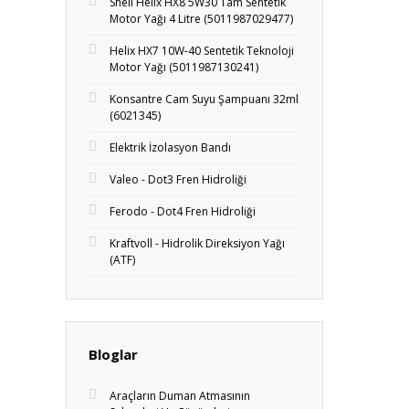
Shell Helix HX8 5W30 Tam Sentetik
Motor Yağı 4 Litre (5011987029477)
Helix HX7 10W-40 Sentetik Teknoloji
Motor Yağı (5011987130241)
Konsantre Cam Suyu Şampuanı 32ml
(6021345)
Elektrik İzolasyon Bandı
Valeo - Dot3 Fren Hidroliği
Ferodo - Dot4 Fren Hidroliği
Kraftvoll - Hidrolik Direksiyon Yağı
(ATF)
Bloglar
Araçların Duman Atmasının