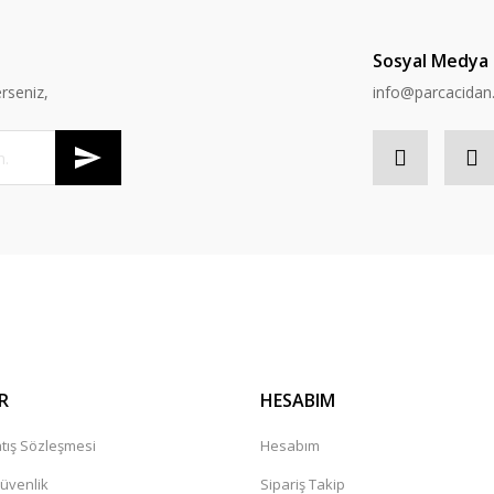
Sosyal Medya
rseniz,
info@parcacida
R
HESABIM
tış Sözleşmesi
Hesabım
Güvenlik
Sipariş Takip