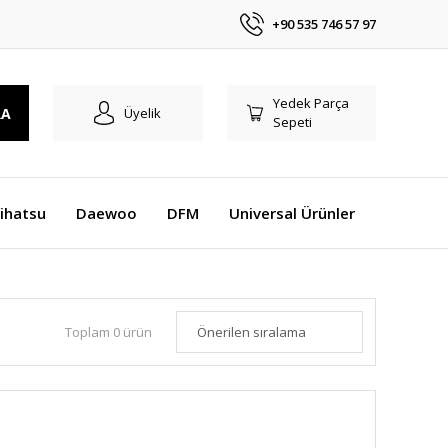
+90 535 746 57 97
Yedek Parça
RA
Üyelik
Sepeti
ihatsu
Daewoo
DFM
Universal Ürünler
Toplam 0 ürün