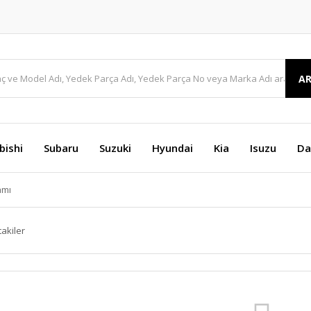
A
bishi
Subaru
Suzuki
Hyundai
Kia
Isuzu
Da
amı
takiler