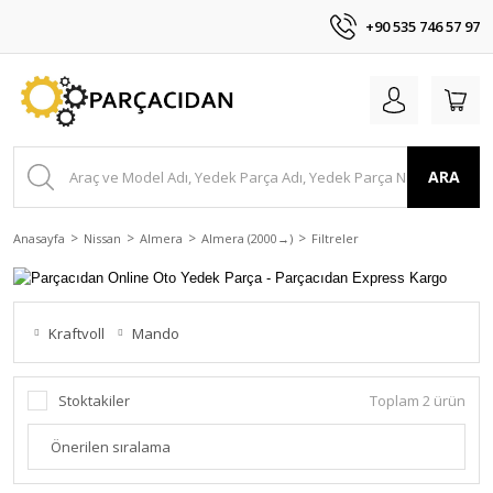
+90 535 746 57 97
ARA
Anasayfa
Nissan
Almera
Almera (2000 →)
Filtreler
Kraftvoll
Mando
Stoktakiler
Toplam 2 ürün