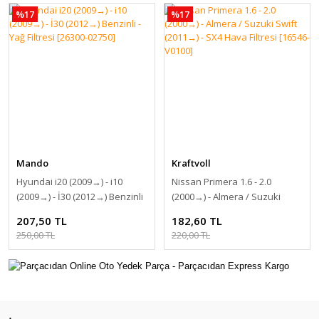
%17
%17
Mando
Kraftvoll
Hyundai i20 (2009 →) - i10
Nissan Primera 1.6 - 2.0
(2009 →) - İ30 (2012 →) Benzinli
(2000 →) - Almera / Suzuki
- Yağ Filtresi [26300-02750]
Swift (2011→) - SX4 Hava
207,50 TL
182,60 TL
Filtresi [16546-V0100]
250,00 TL
220,00 TL