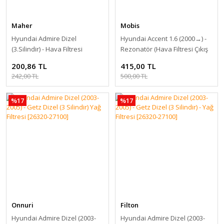
Maher
Mobis
Hyundai Admire Dizel
Hyundai Accent 1.6 (2000→) -
(3.Silindir) - Hava Filtresi
Rezonatör (Hava Filtresi Çıkış
[28113-25500]
Bidonu) [28190-26610]
200,86 TL
415,00 TL
242,00 TL
500,00 TL
%17
%17
Onnuri
Filton
Hyundai Admire Dizel (2003-
Hyundai Admire Dizel (2003-