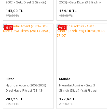
2005) - Getz Dizel (3 Silindir)
2005) - Getz Dizel (3 Silindir) -
Yağ Filtresi [26320-27100]
Yağ Filtresi [26320-27100]
143,00 TL
154,10 TL
172,29 TL
185,66 TL
%17
%17
Filton
Mando
Hyundai Accent (2003-2005)
Hyundai Admire - Getz 3
Dizel Hava Filtresi [28113-
Silindir (Dizel) - Yağ Filtresi
25500]
[26320-27100]
203,55 TL
177,62 TL
245,24 TL
214,00 TL