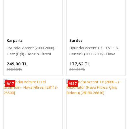
Capital
Santa-Fe
Bayon
Kona
Karparts
Sardes
S-Coupe
Hyundai Accent (2000-2006) -
Hyundai Accent 1.3 - 1.5 - 1.6
Getz (Fişli) - Benzin Filtresi
Benzinli (2000-2006) - Hava
Starex
[31911-25000]
Filtresi [28113-22600]
249,00 TL
177,62 TL
H1
300,00 TL
214,00 TL
H350
%17
%17