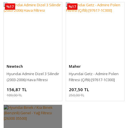
%17
%17
Newtech
Maher
Hyundai Admire Dizel 3 Silindir
Hyundai Getz - Admire Polen
(2003-2006) Hava Filtresi
Filtresi (Çiftli) [97617-1C000]
156,87 TL
207,50 TL
189,00 TL
250,00 TL