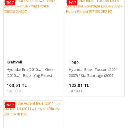
%17
%17
Kraftvoll
Togo
Hyundai Era (2010 →) - Getz
Hyundai Blue - Tucson (2004-
(2010 →) - Blue - Yağ Filtresi
2007) / Kia Sportage (2004-
[26320-2A500]
2009) - Polen Filtresi [97133-
163,51 TL
122,01 TL
2E210]
197,00 TL
147,00 TL
%17