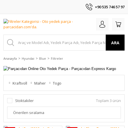
+90 535 746 57 97
ARA
Anasayfa
Hyundai
Blue
Filtreler
Kraftvoll
Maher
Togo
Stoktakiler
Toplam 3 ürün