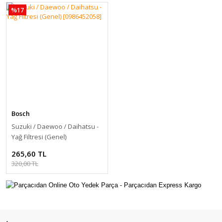
%17
Bosch
Suzuki / Daewoo / Daihatsu -
Yağ Filtresi (Genel)
[0986452058]
265,60 TL
320,00 TL