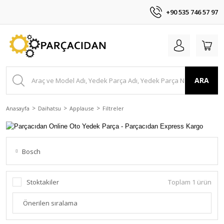
+90 535 746 57 97
ARA
Anasayfa
Daihatsu
Applause
Filtreler
Bosch
Stoktakiler
Toplam 1 ürün