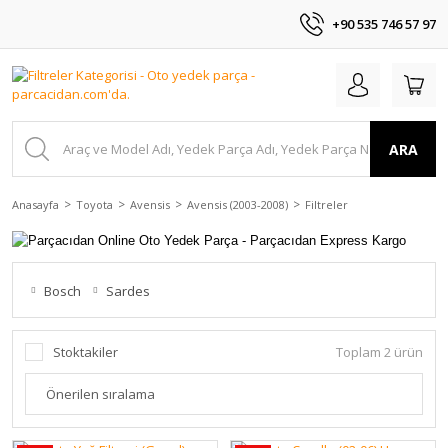
+90 535 746 57 97
ARA
Anasayfa
Toyota
Avensis
Avensis (2003-2008)
Filtreler
Bosch
Sardes
Stoktakiler
Toplam 2 ürün