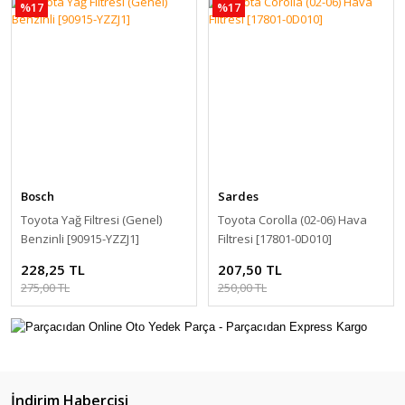
%17
%17
Bosch
Sardes
Toyota Yağ Filtresi (Genel)
Toyota Corolla (02-06) Hava
Benzinli [90915-YZZJ1]
Filtresi [17801-0D010]
228,25 TL
207,50 TL
275,00 TL
250,00 TL
İndirim Habercisi