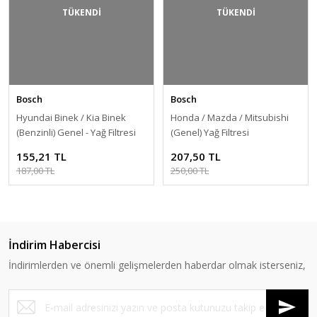
Capital
Santa-Fe
TÜKENDİ
TÜKENDİ
Bayon
Kona
S-Coupe
Bosch
Bosch
Hyundai Binek / Kia Binek
Honda / Mazda / Mitsubishi
Starex
(Benzinli) Genel - Yağ Filtresi
(Genel) Yağ Filtresi
[26300 35500]
(09864B7063)
H1
155,21 TL
207,50 TL
187,00 TL
250,00 TL
H350
İndirim Habercisi
İndirimlerden ve önemli gelişmelerden haberdar olmak isterseniz,