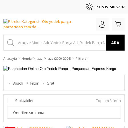
+90 535 746 57 97
ARA
Anasayfa
Honda
Jazz
Jazz (2000-2004)
Filtreler
Bosch
Filton
Grat
Stoktakiler
Toplam 3 ürün