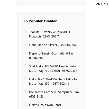
207,50
En Populer Olanlar
Trafikte Güvenlik ve İpuçları El
Kitapçığı ''29.07.2024''
Genel Benzin Filtresi [0450904058]
Depo İçi Benzin Otomatiği 6 Bar
[EP380201]
Shell Helix HX8 5W30 Tam Sentetik
Motor Yağı 4 Litre (5011987029477)
Helix HX7 10W-40 Sentetik Teknoloji
Motor Yağı (5011987130241)
Konsantre Cam Suyu Şampuanı 32ml
(6021345)
Elektrik İzolasyon Bandı