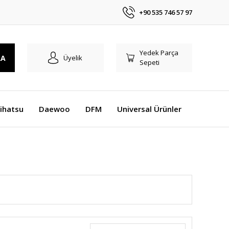
+90 535 746 57 97
Yedek Parça
RA
Üyelik
Sepeti
ihatsu
Daewoo
DFM
Universal Ürünler