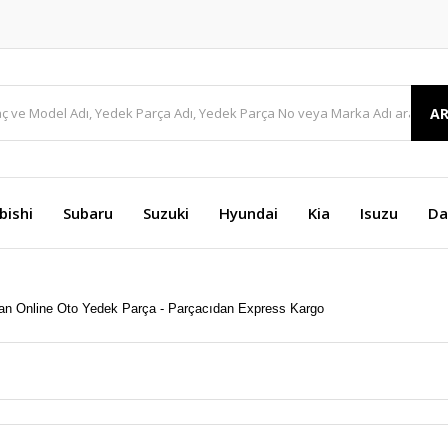
A
bishi
Subaru
Suzuki
Hyundai
Kia
Isuzu
Da