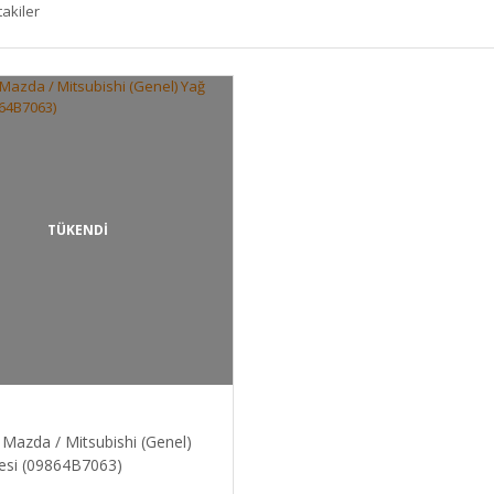
takiler
TÜKENDİ
Mazda / Mitsubishi (Genel)
resi (09864B7063)