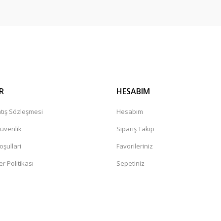
R
HESABIM
tış Sözleşmesi
Hesabım
Güvenlik
Sipariş Takip
oşullari
Favorileriniz
er Politikası
Sepetiniz