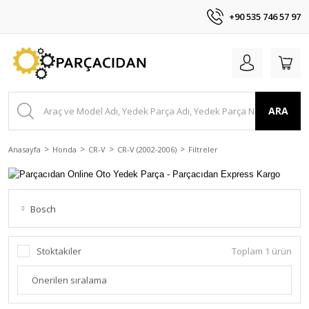
+90 535 746 57 97
ARA
Anasayfa
Honda
CR-V
CR-V (2002-2006)
Filtreler
Bosch
Stoktakiler
Toplam 1 ürün